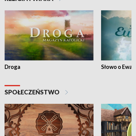
Droga
Słowo o Ewang
SPOŁECZEŃSTWO