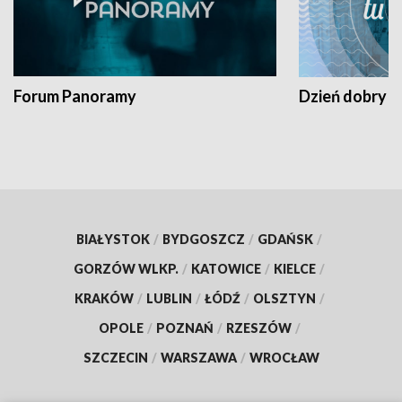
Forum Panoramy
Dzień dobry t
BIAŁYSTOK
/
BYDGOSZCZ
/
GDAŃSK
/
GORZÓW WLKP.
/
KATOWICE
/
KIELCE
/
KRAKÓW
/
LUBLIN
/
ŁÓDŹ
/
OLSZTYN
/
OPOLE
/
POZNAŃ
/
RZESZÓW
/
SZCZECIN
/
WARSZAWA
/
WROCŁAW