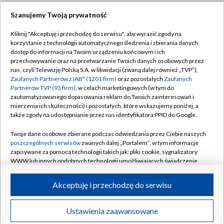
Szanujemy Twoją prywatność
Dołącz do nas:
Kliknij "Akceptuję i przechodzę do serwisu", aby wyrazić zgody na
korzystanie z technologii automatycznego śledzenia i zbierania danych,
TVP
dostęp do informacji na Twoim urządzeniu końcowym i ich
Abonament TVP
przechowywanie oraz na przetwarzanie Twoich danych osobowych przez
Regulamin TVP
nas, czyli Telewizję Polską S.A. w likwidacji (zwaną dalej również „TVP”),
Emisja w TVP
Zaufanych Partnerów z IAB* (1201 firm)
oraz pozostałych
Zaufanych
Polityka prywatności
Partnerów TVP (93 firm)
, w celach marketingowych (w tym do
Centrum informacji TVP
Moje zgody
zautomatyzowanego dopasowania reklam do Twoich zainteresowań i
mierzenia ich skuteczności) i pozostałych, które wskazujemy poniżej, a
Naziemna Telewizja Cyfrowa
Pomoc
także zgody na udostępnianie przez nas identyfikatora PPID do Google.
Sklep TVP
Biuro reklamy
Twoje dane osobowe zbierane podczas odwiedzania przez Ciebie naszych
Rada Programowa
poszczególnych serwisów
zwanych dalej „Portalem”, w tym informacje
Kontakt
zapisywane za pomocą technologii takich jak: pliki cookie, sygnalizatory
System NOS
WWW lub innych podobnych technologii umożliwiających świadczenie
dopasowanych i bezpiecznych usług, personalizację treści oraz reklam,
Informacje o nadawcy
Kanały
udostępnianie funkcji mediów społecznościowych oraz analizowanie
Akceptuję i przechodzę do serwisu
ruchu w Internecie.
Program dla prasy
©2026 Telewizja Polska S.A. w likwidacji
Biuro Reklamy
Twoje dane osobowe zbierane podczas odwiedzania przez Ciebie
Ustawienia zaawansowane
poszczególnych serwisów
na Portalu, takie jak adresy IP, identyfikatory
Ogłoszenie przetargowe