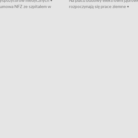
dyspozytorów medycznych •
Na placu budowy elektrowni jądrow
umowa NFZ ze szpitalem w
rozpoczynają się prace ziemne •
• Otwarto Morski Terminal
Podpisano umowę na budowę obwo
nkowy • Budowa morskiej farmy
Starogardu Gdańskiego • Za kilka dn
 • Korki na gdańskich Stogach •
wodowanie ORP „Wicher” • 18 mili
czne zachowania na torach •
złotych na inwestycje w szkołach w
nowych „trajtków” dla Gdyni
i Wejherowie • Nowy sprzęt
kardiologiczny dla Puckiego Szpitala
Pomorzu znów rekordowe upały