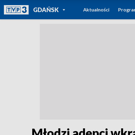
POWRÓT DO
GDAŃSK
Aktualności
Progr
TVP REGIONY
Młodzi adepci wkr