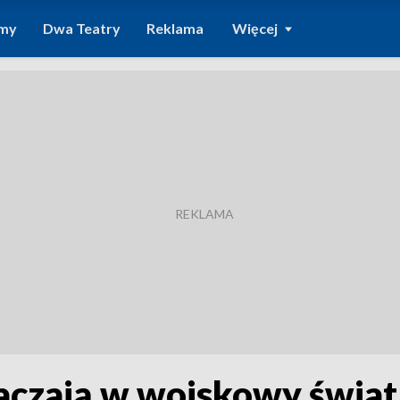
amy
Dwa Teatry
Reklama
Więcej
aczają w wojskowy świat