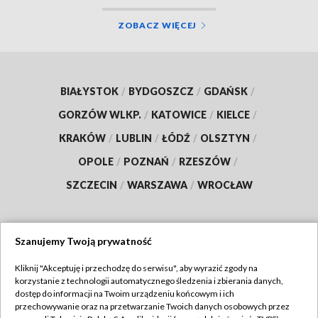
ZOBACZ WIĘCEJ
BIAŁYSTOK
/
BYDGOSZCZ
/
GDAŃSK
/
GORZÓW WLKP.
/
KATOWICE
/
KIELCE
/
KRAKÓW
/
LUBLIN
/
ŁÓDŹ
/
OLSZTYN
/
OPOLE
/
POZNAŃ
/
RZESZÓW
/
SZCZECIN
/
WARSZAWA
/
WROCŁAW
Szanujemy Twoją prywatność
Dołącz do nas:
Kliknij "Akceptuję i przechodzę do serwisu", aby wyrazić zgody na
korzystanie z technologii automatycznego śledzenia i zbierania danych,
TVP
dostęp do informacji na Twoim urządzeniu końcowym i ich
Abonament TVP
przechowywanie oraz na przetwarzanie Twoich danych osobowych przez
Regulamin TVP