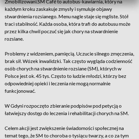
Zmobilizowani.SM Café to autobus-kawiarnia, który na
każdym kroku zaskakuje zmysły i symuluje objawy
stwardnienia rozsianego. Menu nagle staje się mgliste. Stół
traci stabilność. Każda osoba, która trafi do autobusu może
przez kilka chwil poczuć się jak chory na stwardnienie
rozsiane.
Problemy z widzeniem, pamięcią. Uczucie silnego zmęczenia,
brak sił. Wózek inwalidzki. Tak często wygląda codzienność
osób chorych na stwardnienie rozsiane (SM), których w
Polsce jest ok. 45 tys. Często to ludzie młodzi, którzy bez
odpowiedniej opieki i leczenia nie mogą normalnie
funkcjonować.
W Gdyni rozpoczęto zbieranie podpisów pod petycją o
łatwiejszy dostęp do leczenia i rehabilitacji chorych na SM.
Celem akcji jest zwiększenie świadomości społecznej na
temat tego, że SM to choroba o tysiącu twarzy, a co za tym