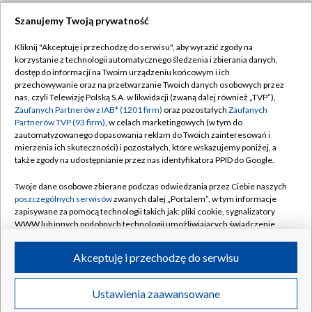
Szanujemy Twoją prywatność
Dołącz do nas:
Kliknij "Akceptuję i przechodzę do serwisu", aby wyrazić zgody na
korzystanie z technologii automatycznego śledzenia i zbierania danych,
TVP
dostęp do informacji na Twoim urządzeniu końcowym i ich
Abonament TVP
przechowywanie oraz na przetwarzanie Twoich danych osobowych przez
Regulamin TVP
nas, czyli Telewizję Polską S.A. w likwidacji (zwaną dalej również „TVP”),
Emisja w TVP
Zaufanych Partnerów z IAB* (1201 firm)
oraz pozostałych
Zaufanych
Polityka prywatności
Partnerów TVP (93 firm)
, w celach marketingowych (w tym do
Centrum informacji TVP
Moje zgody
zautomatyzowanego dopasowania reklam do Twoich zainteresowań i
mierzenia ich skuteczności) i pozostałych, które wskazujemy poniżej, a
Naziemna Telewizja Cyfrowa
Pomoc
także zgody na udostępnianie przez nas identyfikatora PPID do Google.
Sklep TVP
Biuro reklamy
Twoje dane osobowe zbierane podczas odwiedzania przez Ciebie naszych
Rada Programowa
poszczególnych serwisów
zwanych dalej „Portalem”, w tym informacje
Kontakt
zapisywane za pomocą technologii takich jak: pliki cookie, sygnalizatory
System NOS
WWW lub innych podobnych technologii umożliwiających świadczenie
dopasowanych i bezpiecznych usług, personalizację treści oraz reklam,
Informacje o nadawcy
Kanały
udostępnianie funkcji mediów społecznościowych oraz analizowanie
Akceptuję i przechodzę do serwisu
ruchu w Internecie.
Program dla prasy
©2026 Telewizja Polska S.A. w likwidacji
Biuro Reklamy
Twoje dane osobowe zbierane podczas odwiedzania przez Ciebie
Ustawienia zaawansowane
poszczególnych serwisów
na Portalu, takie jak adresy IP, identyfikatory
Ogłoszenie przetargowe