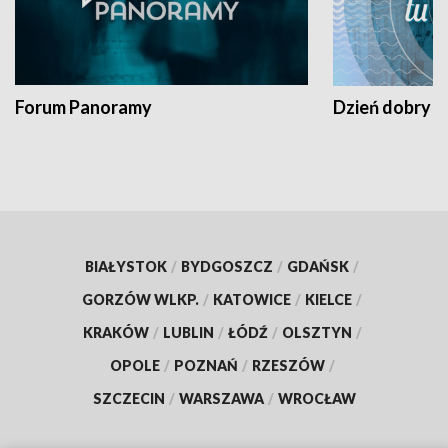
Forum Panoramy
Dzień dobry t
BIAŁYSTOK
/
BYDGOSZCZ
/
GDAŃSK
/
GORZÓW WLKP.
/
KATOWICE
/
KIELCE
/
KRAKÓW
/
LUBLIN
/
ŁÓDŹ
/
OLSZTYN
/
OPOLE
/
POZNAŃ
/
RZESZÓW
/
SZCZECIN
/
WARSZAWA
/
WROCŁAW