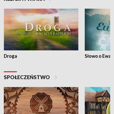
Droga
Słowo o Ewang
SPOŁECZEŃSTWO