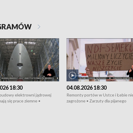
OGRAMÓW
026 18:30
04.08.2026 18:30
 budowy elektrowni jądrowej
Remonty portów w Ustce i Łebie ni
ają się prace ziemne •
zagrożone • Zarzuty dla pijanego
o umowę na budowę obwodnicy
kierowcy ciągnika • Protest
u Gdańskiego • Za kilka dni
poszkodowanych przez dewelopera
e ORP „Wicher” • 18 milionów
Gdyni • Milion zł dla dzieci z UCK od
a inwestycje w szkołach w Rumi
Cancer Fighters • Efekty wpisu Gdy
owie • Nowy sprzęt
Listę UNESCO • Kaszubscy kuczerz