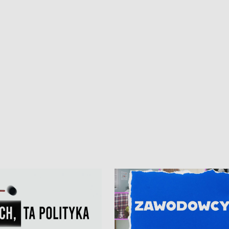
iczny dla Puckiego Szpitala • Na
witali Tour de Pologne
znów rekordowe upały