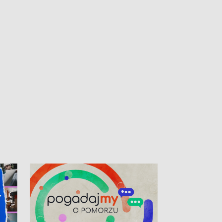
kibiców na trasie przejazdu peletonu
Tour de Pologne przez Kaszuby