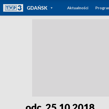
POWRÓT DO
GDAŃSK
Aktualności
Progr
TVP REGIONY
odc. 25.10.2018