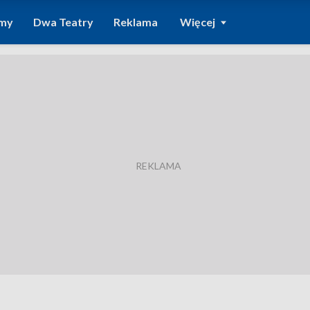
amy
Dwa Teatry
Reklama
Więcej