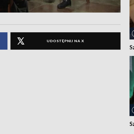
UDOSTĘPNIJ NA X
S
S