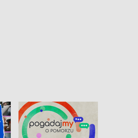
kibiców na trasie przejazdu peletonu
Tour de Pologne przez Kaszuby