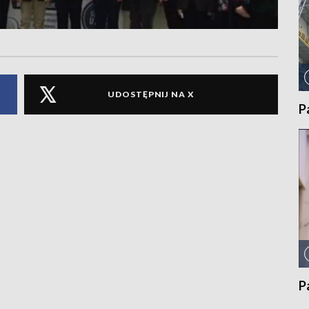
UDOSTĘPNIJ NA X
P
P