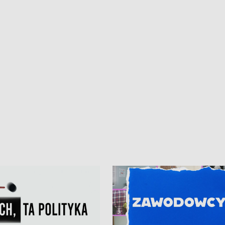
iczny dla Puckiego Szpitala • Na
witali Tour de Pologne
znów rekordowe upały