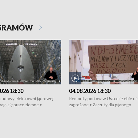
OGRAMÓW
026 18:30
04.08.2026 18:30
 budowy elektrowni jądrowej
Remonty portów w Ustce i Łebie ni
ają się prace ziemne •
zagrożone • Zarzuty dla pijanego
o umowę na budowę obwodnicy
kierowcy ciągnika • Protest
u Gdańskiego • Za kilka dni
poszkodowanych przez dewelopera
e ORP „Wicher” • 18 milionów
Gdyni • Milion zł dla dzieci z UCK od
a inwestycje w szkołach w Rumi
Cancer Fighters • Efekty wpisu Gdy
owie • Nowy sprzęt
Listę UNESCO • Kaszubscy kuczerz