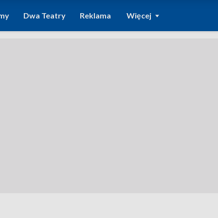
amy
Dwa Teatry
Reklama
Więcej