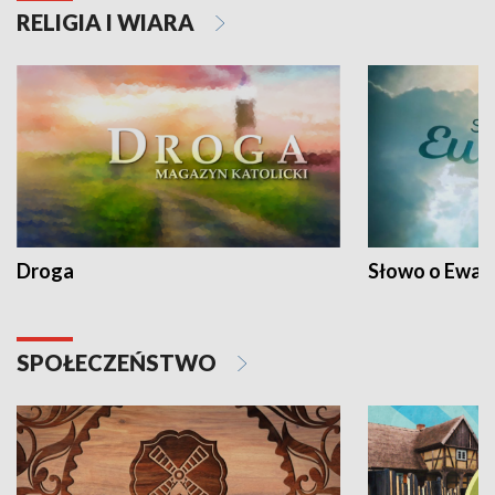
RELIGIA I WIARA
Droga
Słowo o Ewang
SPOŁECZEŃSTWO