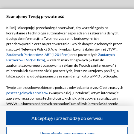
Szanujemy Twoją prywatność
Dołącz do nas:
Kliknij "Akceptuję i przechodzę do serwisu", aby wyrazić zgody na
korzystanie z technologii automatycznego śledzenia i zbierania danych,
TVP
dostęp do informacji na Twoim urządzeniu końcowym i ich
Abonament TVP
przechowywanie oraz na przetwarzanie Twoich danych osobowych przez
Regulamin TVP
nas, czyli Telewizję Polską S.A. w likwidacji (zwaną dalej również „TVP”),
Emisja w TVP
Zaufanych Partnerów z IAB* (1201 firm)
oraz pozostałych
Zaufanych
Polityka prywatności
Partnerów TVP (93 firm)
, w celach marketingowych (w tym do
Centrum informacji TVP
Moje zgody
zautomatyzowanego dopasowania reklam do Twoich zainteresowań i
mierzenia ich skuteczności) i pozostałych, które wskazujemy poniżej, a
Naziemna Telewizja Cyfrowa
Pomoc
także zgody na udostępnianie przez nas identyfikatora PPID do Google.
Sklep TVP
Biuro reklamy
Twoje dane osobowe zbierane podczas odwiedzania przez Ciebie naszych
Rada Programowa
poszczególnych serwisów
zwanych dalej „Portalem”, w tym informacje
Kontakt
zapisywane za pomocą technologii takich jak: pliki cookie, sygnalizatory
System NOS
WWW lub innych podobnych technologii umożliwiających świadczenie
dopasowanych i bezpiecznych usług, personalizację treści oraz reklam,
Informacje o nadawcy
Kanały
udostępnianie funkcji mediów społecznościowych oraz analizowanie
Akceptuję i przechodzę do serwisu
ruchu w Internecie.
Program dla prasy
©2026 Telewizja Polska S.A. w likwidacji
Biuro Reklamy
Twoje dane osobowe zbierane podczas odwiedzania przez Ciebie
Ustawienia zaawansowane