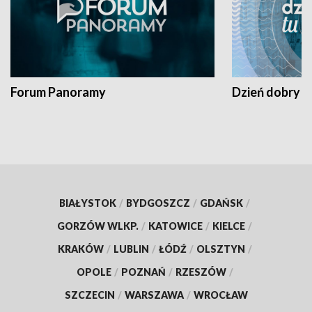
Forum Panoramy
Dzień dobry t
BIAŁYSTOK
/
BYDGOSZCZ
/
GDAŃSK
/
GORZÓW WLKP.
/
KATOWICE
/
KIELCE
/
KRAKÓW
/
LUBLIN
/
ŁÓDŹ
/
OLSZTYN
/
OPOLE
/
POZNAŃ
/
RZESZÓW
/
SZCZECIN
/
WARSZAWA
/
WROCŁAW