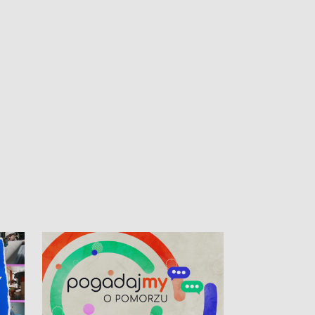
kardiologiczny dla Puckiego Szpitala • Na
witali Tour de P
Pomorzu znów rekordowe upały