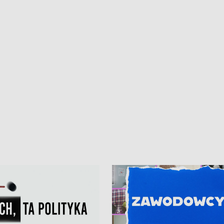
• Gdynia z lat 30. w
ikonie