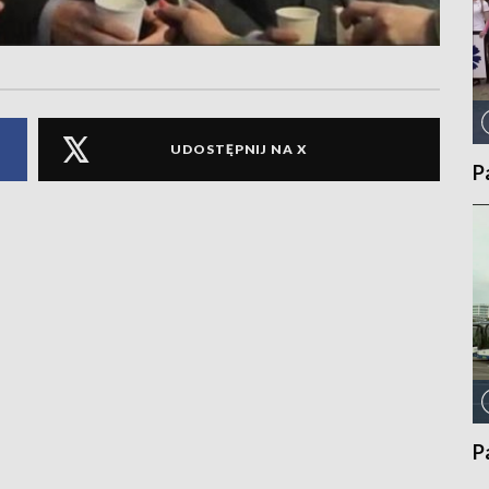
UDOSTĘPNIJ NA X
P
P