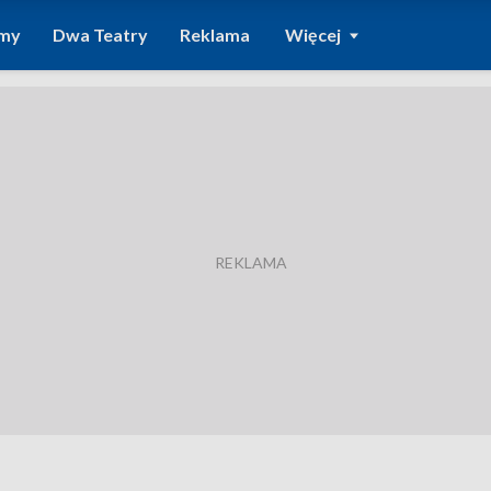
amy
Dwa Teatry
Reklama
Więcej