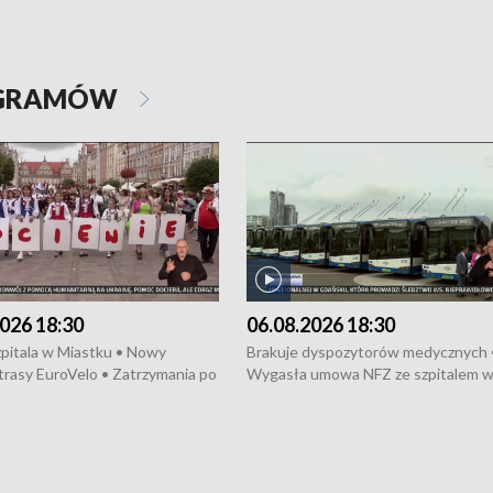
OGRAMÓW
026 18:30
06.08.2026 18:30
pitala w Miastku • Nowy
Brakuje dyspozytorów medycznych 
trasy EuroVelo • Zatrzymania po
Wygasła umowa NFZ ze szpitalem 
ościerzynie • Mieszkańcy
Miastku • Otwarto Morski Terminal
ą przeciwko budowie trasy
Przeładunkowy • Budowa morskiej 
wej • Kolejne konwoje
wiatrowej • Korki na gdańskich Sto
ne z Trójmiasta na Ukrainę •
Niebezpieczne zachowania na torac
ciewia na Jarmarku św.
Dziewięć nowych „trajtków” dla Gdy