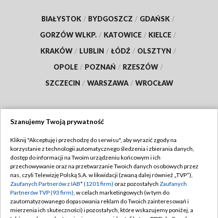
BIAŁYSTOK
/
BYDGOSZCZ
/
GDAŃSK
/
GORZÓW WLKP.
/
KATOWICE
/
KIELCE
/
KRAKÓW
/
LUBLIN
/
ŁÓDŹ
/
OLSZTYN
/
OPOLE
/
POZNAŃ
/
RZESZÓW
/
SZCZECIN
/
WARSZAWA
/
WROCŁAW
Szanujemy Twoją prywatność
Dołącz do nas:
Kliknij "Akceptuję i przechodzę do serwisu", aby wyrazić zgody na
korzystanie z technologii automatycznego śledzenia i zbierania danych,
TVP
dostęp do informacji na Twoim urządzeniu końcowym i ich
Abonament TVP
przechowywanie oraz na przetwarzanie Twoich danych osobowych przez
Regulamin TVP
nas, czyli Telewizję Polską S.A. w likwidacji (zwaną dalej również „TVP”),
Emisja w TVP
Polityka prywatności
Zaufanych Partnerów z IAB* (1201 firm)
oraz pozostałych
Zaufanych
Partnerów TVP (93 firm)
, w celach marketingowych (w tym do
Centrum informacji TVP
Moje zgody
zautomatyzowanego dopasowania reklam do Twoich zainteresowań i
mierzenia ich skuteczności) i pozostałych, które wskazujemy poniżej, a
Naziemna Telewizja Cyfrowa
Pomoc