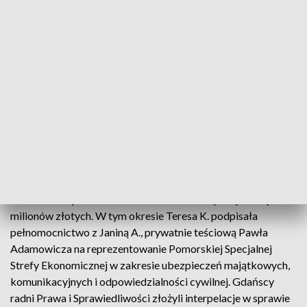
Prokuratura prowadzi śledztwo w sprawie gigantycznych
nadużyć w spółce Skarbu Państwa i zorganizowanej grupy
przestępczej, która miała żerować na jej majątku. Była prezes
Pomorskiej Specjalnej Strefy Ekonomicznej Teresa K. ma
postawione zarzuty za wyłudzenie wraz z synem 3,5 miliona
złotych. Wyłudzenia dotyczą wielomilionowych sum.
Prokurator sformułował wobec byłych pracowników Strefy
łącznie 93 zarzuty obejmujące okres od 2010 do 2015 r., w
tym zarzuty obejmujące wyłudzenia dofinansowania ze
Skarbu Państwa oraz funduszy europejskich niemal 15
milionów złotych. Ponadto padły zarzuty dotyczące
usiłowania wyłudzenia dofinansowania na łączną kwotę 41
milionów złotych. W tym okresie Teresa K. podpisała
pełnomocnictwo z Janiną A., prywatnie teściową Pawła
Adamowicza na reprezentowanie Pomorskiej Specjalnej
Strefy Ekonomicznej w zakresie ubezpieczeń majątkowych,
komunikacyjnych i odpowiedzialności cywilnej. Gdańscy
radni Prawa i Sprawiedliwości złożyli interpelacje w sprawie