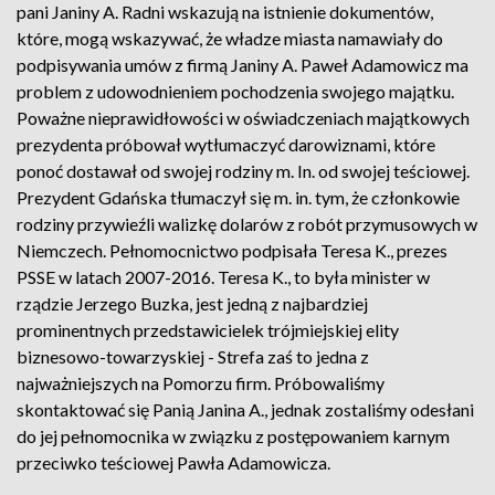
pani Janiny A. Radni wskazują na istnienie dokumentów,
które, mogą wskazywać, że władze miasta namawiały do
podpisywania umów z firmą Janiny A. Paweł Adamowicz ma
problem z udowodnieniem pochodzenia swojego majątku.
Poważne nieprawidłowości w oświadczeniach majątkowych
prezydenta próbował wytłumaczyć darowiznami, które
ponoć dostawał od swojej rodziny m. In. od swojej teściowej.
Prezydent Gdańska tłumaczył się m. in. tym, że członkowie
rodziny przywieźli walizkę dolarów z robót przymusowych w
Niemczech. Pełnomocnictwo podpisała Teresa K., prezes
PSSE w latach 2007-2016. Teresa K., to była minister w
rządzie Jerzego Buzka, jest jedną z najbardziej
prominentnych przedstawicielek trójmiejskiej elity
biznesowo-towarzyskiej - Strefa zaś to jedna z
najważniejszych na Pomorzu firm. Próbowaliśmy
skontaktować się Panią Janina A., jednak zostaliśmy odesłani
do jej pełnomocnika w związku z postępowaniem karnym
przeciwko teściowej Pawła Adamowicza.