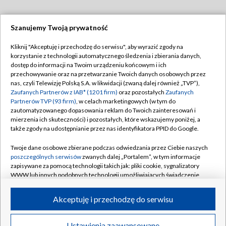
Szanujemy Twoją prywatność
Dołącz do nas:
Kliknij "Akceptuję i przechodzę do serwisu", aby wyrazić zgody na
korzystanie z technologii automatycznego śledzenia i zbierania danych,
TVP
dostęp do informacji na Twoim urządzeniu końcowym i ich
Abonament TVP
przechowywanie oraz na przetwarzanie Twoich danych osobowych przez
Regulamin TVP
nas, czyli Telewizję Polską S.A. w likwidacji (zwaną dalej również „TVP”),
Emisja w TVP
Zaufanych Partnerów z IAB* (1201 firm)
oraz pozostałych
Zaufanych
Polityka prywatności
Partnerów TVP (93 firm)
, w celach marketingowych (w tym do
Centrum informacji TVP
Moje zgody
zautomatyzowanego dopasowania reklam do Twoich zainteresowań i
mierzenia ich skuteczności) i pozostałych, które wskazujemy poniżej, a
Naziemna Telewizja Cyfrowa
Pomoc
także zgody na udostępnianie przez nas identyfikatora PPID do Google.
Sklep TVP
Biuro reklamy
Twoje dane osobowe zbierane podczas odwiedzania przez Ciebie naszych
Rada Programowa
poszczególnych serwisów
zwanych dalej „Portalem”, w tym informacje
Kontakt
zapisywane za pomocą technologii takich jak: pliki cookie, sygnalizatory
System NOS
WWW lub innych podobnych technologii umożliwiających świadczenie
dopasowanych i bezpiecznych usług, personalizację treści oraz reklam,
Informacje o nadawcy
Kanały
udostępnianie funkcji mediów społecznościowych oraz analizowanie
Akceptuję i przechodzę do serwisu
ruchu w Internecie.
Program dla prasy
©2026 Telewizja Polska S.A. w likwidacji
Biuro Reklamy
Twoje dane osobowe zbierane podczas odwiedzania przez Ciebie
Ustawienia zaawansowane