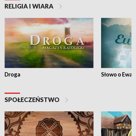
RELIGIA I WIARA
Droga
Słowo o Ewang
SPOŁECZEŃSTWO