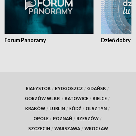
Forum Panoramy
Dzień dobry t
BIAŁYSTOK
/
BYDGOSZCZ
/
GDAŃSK
/
GORZÓW WLKP.
/
KATOWICE
/
KIELCE
/
KRAKÓW
/
LUBLIN
/
ŁÓDŹ
/
OLSZTYN
/
OPOLE
/
POZNAŃ
/
RZESZÓW
/
SZCZECIN
/
WARSZAWA
/
WROCŁAW