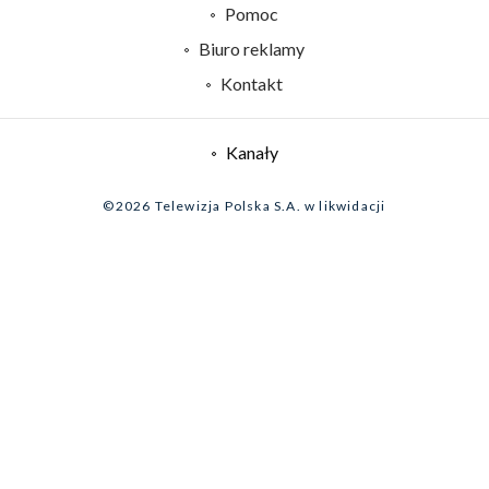
Naziemna Telewizja Cyfrowa
Pomoc
Sklep TVP
Biuro reklamy
Rada Programowa
Kontakt
System NOS
Informacje o nadawcy
Kanały
Program dla prasy
©2026 Telewizja Polska S.A. w likwidacji
Biuro Reklamy
Ogłoszenie przetargowe
Zgłoś program (ROPAT)
Serwis fotograficzny
Oferta Handlowa
Akademia Telewizyjna
Kariera w TVP
Merchandising (znaki)