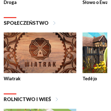
Droga
Słowo o Ewang
SPOŁECZEŃSTWO
Wiatrak
Tedë jo
ROLNICTWO I WIEŚ