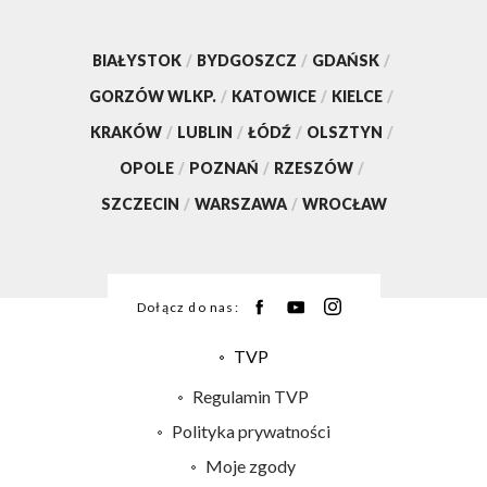
BIAŁYSTOK
/
BYDGOSZCZ
/
GDAŃSK
/
GORZÓW WLKP.
/
KATOWICE
/
KIELCE
/
KRAKÓW
/
LUBLIN
/
ŁÓDŹ
/
OLSZTYN
/
OPOLE
/
POZNAŃ
/
RZESZÓW
/
SZCZECIN
/
WARSZAWA
/
WROCŁAW
Dołącz do nas:
TVP
Abonament TVP
Regulamin TVP
Emisja w TVP
Polityka prywatności
Centrum informacji TVP
Moje zgody