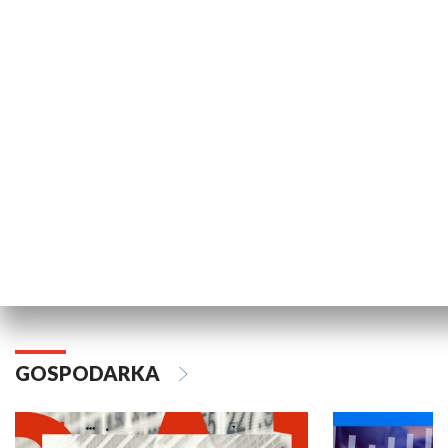
WYPOCZYNEK I REKREACJA
Wakacyjny Live z Telewizją Gdańsk
Pomorze na 
GOSPODARKA