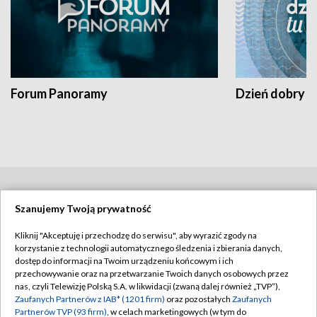
Forum Panoramy
Dzień dobry t
BIAŁYSTOK
/
BYDGOSZCZ
/
GDAŃSK
/
Szanujemy Twoją prywatność
GORZÓW WLKP.
/
KATOWICE
/
KIELCE
/
Kliknij "Akceptuję i przechodzę do serwisu", aby wyrazić zgody na
korzystanie z technologii automatycznego śledzenia i zbierania danych,
KRAKÓW
/
LUBLIN
/
ŁÓDŹ
/
OLSZTYN
/
dostęp do informacji na Twoim urządzeniu końcowym i ich
przechowywanie oraz na przetwarzanie Twoich danych osobowych przez
OPOLE
/
POZNAŃ
/
RZESZÓW
/
nas, czyli Telewizję Polską S.A. w likwidacji (zwaną dalej również „TVP”),
Zaufanych Partnerów z IAB* (1201 firm)
oraz pozostałych
Zaufanych
SZCZECIN
/
WARSZAWA
/
WROCŁAW
Partnerów TVP (93 firm)
, w celach marketingowych (w tym do