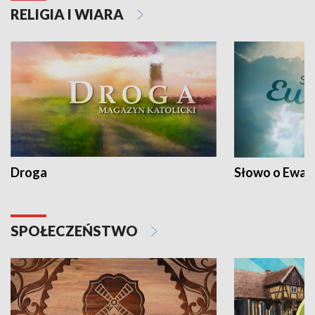
RELIGIA I WIARA
Droga
Słowo o Ewang
SPOŁECZEŃSTWO