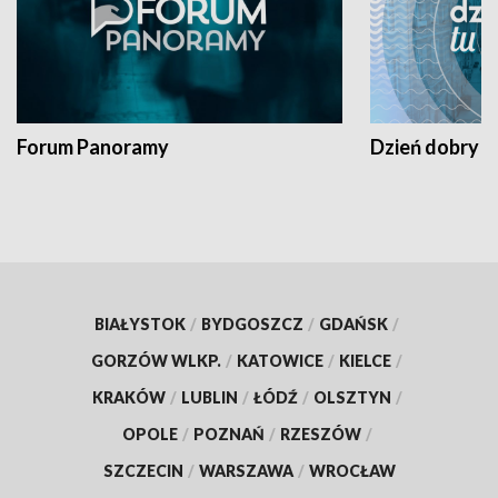
Forum Panoramy
Dzień dobry t
BIAŁYSTOK
/
BYDGOSZCZ
/
GDAŃSK
/
GORZÓW WLKP.
/
KATOWICE
/
KIELCE
/
KRAKÓW
/
LUBLIN
/
ŁÓDŹ
/
OLSZTYN
/
OPOLE
/
POZNAŃ
/
RZESZÓW
/
SZCZECIN
/
WARSZAWA
/
WROCŁAW