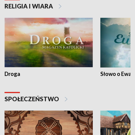
RELIGIA I WIARA
Droga
Słowo o Ewang
SPOŁECZEŃSTWO