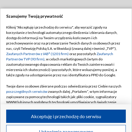
Szanujemy Twoją prywatność
Dołącz do nas:
Kliknij "Akceptuję i przechodzę do serwisu", aby wyrazić zgody na
korzystanie z technologii automatycznego śledzenia i zbierania danych,
TVP
dostęp do informacji na Twoim urządzeniu końcowym i ich
Abonament TVP
przechowywanie oraz na przetwarzanie Twoich danych osobowych przez
Regulamin TVP
nas, czyli Telewizję Polską S.A. w likwidacji (zwaną dalej również „TVP”),
Emisja w TVP
Zaufanych Partnerów z IAB* (1201 firm)
oraz pozostałych
Zaufanych
Polityka prywatności
Partnerów TVP (93 firm)
, w celach marketingowych (w tym do
Centrum informacji TVP
Moje zgody
zautomatyzowanego dopasowania reklam do Twoich zainteresowań i
mierzenia ich skuteczności) i pozostałych, które wskazujemy poniżej, a
Naziemna Telewizja Cyfrowa
Pomoc
także zgody na udostępnianie przez nas identyfikatora PPID do Google.
Sklep TVP
Biuro reklamy
Twoje dane osobowe zbierane podczas odwiedzania przez Ciebie naszych
Rada Programowa
poszczególnych serwisów
zwanych dalej „Portalem”, w tym informacje
Kontakt
zapisywane za pomocą technologii takich jak: pliki cookie, sygnalizatory
System NOS
WWW lub innych podobnych technologii umożliwiających świadczenie
dopasowanych i bezpiecznych usług, personalizację treści oraz reklam,
Informacje o nadawcy
Kanały
udostępnianie funkcji mediów społecznościowych oraz analizowanie
Akceptuję i przechodzę do serwisu
ruchu w Internecie.
Program dla prasy
©2026 Telewizja Polska S.A. w likwidacji
Biuro Reklamy
Twoje dane osobowe zbierane podczas odwiedzania przez Ciebie
Ustawienia zaawansowane