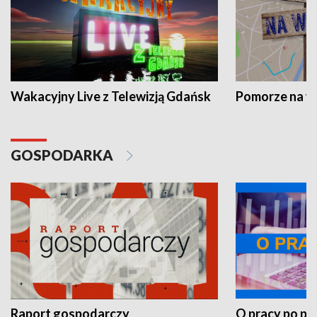
Wakacyjny Live z Telewizją Gdańsk
Pomorze na 
GOSPODARKA
Raport gospodarczy
O pracy po pr