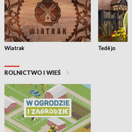
Wiatrak
Tedë jo
ROLNICTWO I WIEŚ