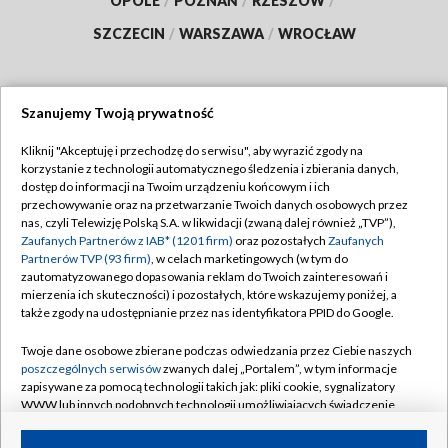
OPOLE
/
POZNAŃ
/
RZESZÓW
/
SZCZECIN
/
WARSZAWA
/
WROCŁAW
Szanujemy Twoją prywatność
Dołącz do nas:
Kliknij "Akceptuję i przechodzę do serwisu", aby wyrazić zgody na
korzystanie z technologii automatycznego śledzenia i zbierania danych,
TVP
dostęp do informacji na Twoim urządzeniu końcowym i ich
Abonament TVP
przechowywanie oraz na przetwarzanie Twoich danych osobowych przez
Regulamin TVP
nas, czyli Telewizję Polską S.A. w likwidacji (zwaną dalej również „TVP”),
Emisja w TVP
Zaufanych Partnerów z IAB* (1201 firm)
oraz pozostałych
Zaufanych
Polityka prywatności
Partnerów TVP (93 firm)
, w celach marketingowych (w tym do
Centrum informacji TVP
Moje zgody
zautomatyzowanego dopasowania reklam do Twoich zainteresowań i
mierzenia ich skuteczności) i pozostałych, które wskazujemy poniżej, a
Naziemna Telewizja Cyfrowa
Pomoc
także zgody na udostępnianie przez nas identyfikatora PPID do Google.
Sklep TVP
Biuro reklamy
Twoje dane osobowe zbierane podczas odwiedzania przez Ciebie naszych
Rada Programowa
poszczególnych serwisów
zwanych dalej „Portalem”, w tym informacje
Kontakt
zapisywane za pomocą technologii takich jak: pliki cookie, sygnalizatory
System NOS
WWW lub innych podobnych technologii umożliwiających świadczenie
dopasowanych i bezpiecznych usług, personalizację treści oraz reklam,
Informacje o nadawcy
Kanały
udostępnianie funkcji mediów społecznościowych oraz analizowanie