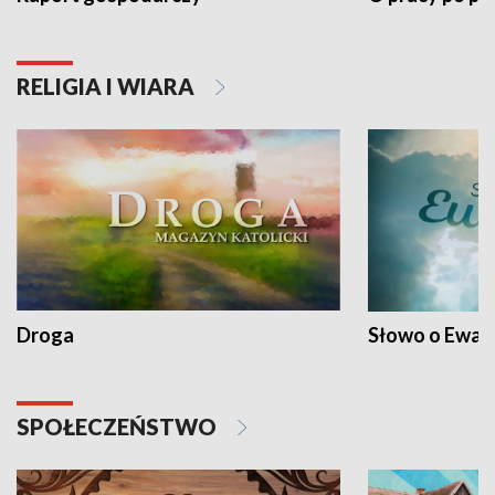
RELIGIA I WIARA
Droga
Słowo o Ewang
SPOŁECZEŃSTWO