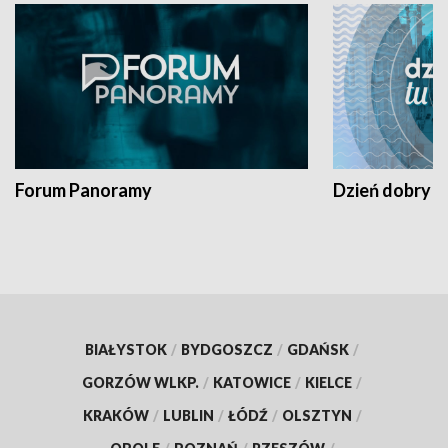
Forum Panoramy
Dzień dobry t
BIAŁYSTOK
/
BYDGOSZCZ
/
GDAŃSK
/
GORZÓW WLKP.
/
KATOWICE
/
KIELCE
/
KRAKÓW
/
LUBLIN
/
ŁÓDŹ
/
OLSZTYN
/