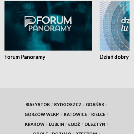
Forum Panoramy
Dzień dobry t
BIAŁYSTOK
/
BYDGOSZCZ
/
GDAŃSK
/
GORZÓW WLKP.
/
KATOWICE
/
KIELCE
/
KRAKÓW
/
LUBLIN
/
ŁÓDŹ
/
OLSZTYN
/