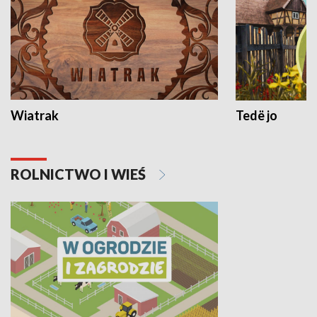
Wiatrak
Tedë jo
ROLNICTWO I WIEŚ