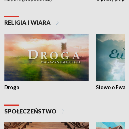
RELIGIA I WIARA
Droga
Słowo o Ewang
SPOŁECZEŃSTWO