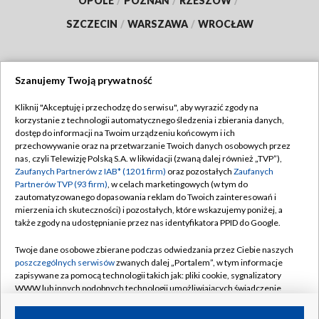
OPOLE
/
POZNAŃ
/
RZESZÓW
/
SZCZECIN
/
WARSZAWA
/
WROCŁAW
Szanujemy Twoją prywatność
Dołącz do nas:
Kliknij "Akceptuję i przechodzę do serwisu", aby wyrazić zgody na
korzystanie z technologii automatycznego śledzenia i zbierania danych,
TVP
dostęp do informacji na Twoim urządzeniu końcowym i ich
Abonament TVP
przechowywanie oraz na przetwarzanie Twoich danych osobowych przez
Regulamin TVP
nas, czyli Telewizję Polską S.A. w likwidacji (zwaną dalej również „TVP”),
Emisja w TVP
Zaufanych Partnerów z IAB* (1201 firm)
oraz pozostałych
Zaufanych
Polityka prywatności
Partnerów TVP (93 firm)
, w celach marketingowych (w tym do
Centrum informacji TVP
Moje zgody
zautomatyzowanego dopasowania reklam do Twoich zainteresowań i
mierzenia ich skuteczności) i pozostałych, które wskazujemy poniżej, a
Naziemna Telewizja Cyfrowa
Pomoc
także zgody na udostępnianie przez nas identyfikatora PPID do Google.
Sklep TVP
Biuro reklamy
Twoje dane osobowe zbierane podczas odwiedzania przez Ciebie naszych
Rada Programowa
poszczególnych serwisów
zwanych dalej „Portalem”, w tym informacje
Kontakt
zapisywane za pomocą technologii takich jak: pliki cookie, sygnalizatory
System NOS
WWW lub innych podobnych technologii umożliwiających świadczenie
dopasowanych i bezpiecznych usług, personalizację treści oraz reklam,
Informacje o nadawcy
Kanały
udostępnianie funkcji mediów społecznościowych oraz analizowanie