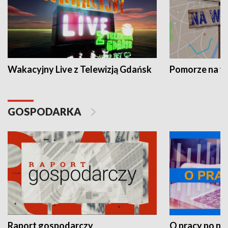
Wakacyjny Live z Telewizją Gdańsk
Pomorze na 
GOSPODARKA
Raport gospodarczy
O pracy po pr