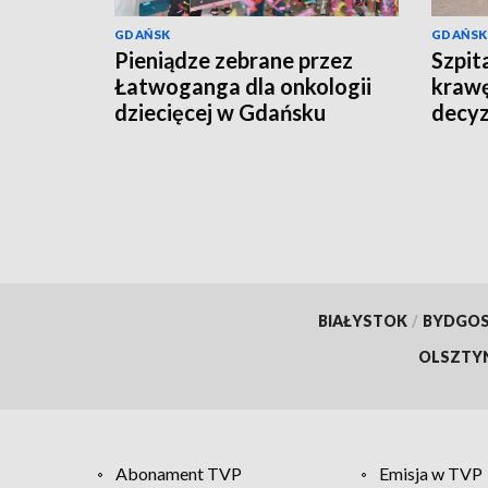
GDAŃSK
GDAŃSK
Pieniądze zebrane przez
Szpit
Łatwoganga dla onkologii
krawę
dziecięcej w Gdańsku
decyz
placó
BIAŁYSTOK
/
BYDGO
OLSZTY
Abonament TVP
Emisja w TVP