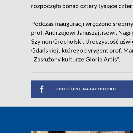
rozpoczęło ponad cztery tysiące czte
Podczas inauguracji wręczono srebrny 
prof. Andrzejowi Januszajtisowi. Nag
Szymon Grocholski. Uroczystość uświe
Gdańskiej , którego dyrygent prof. M
„Zasłużony kulturze Gloria Artis”.
UDOSTĘPNIJ NA FACEBOOKU