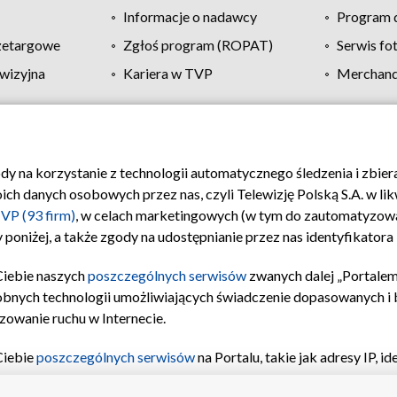
Informacje o nadawcy
Program d
zetargowe
Zgłoś program (ROPAT)
Serwis fo
wizyjna
Kariera w TVP
Merchandi
Polityka prywatności
Moje zgody
Pomoc
Biuro re
ody na korzystanie z technologii automatycznego śledzenia i zbie
 danych osobowych przez nas, czyli Telewizję Polską S.A. w likw
VP (93 firm)
, w celach marketingowych (w tym do zautomatyzow
 poniżej, a także zgody na udostępnianie przez nas identyfikator
Ciebie naszych
poszczególnych serwisów
zwanych dalej „Portalem
obnych technologii umożliwiających świadczenie dopasowanych i be
zowanie ruchu w Internecie.
Ciebie
poszczególnych serwisów
na Portalu, takie jak adresy IP, 
sach Portalu czy historia odwiedzin będą przetwarzane przez TV