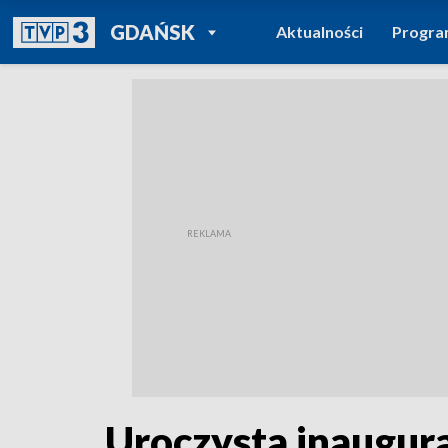
POWRÓT DO
GDAŃSK
Aktualności
Progr
TVP REGIONY
Uroczysta inaugura