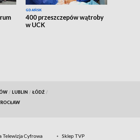
GDAŃSK
trum
400 przeszczepów wątroby
w UCK
KÓW
/
LUBLIN
/
ŁÓDŹ
/
ROCŁAW
 Telewizja Cyfrowa
Sklep TVP