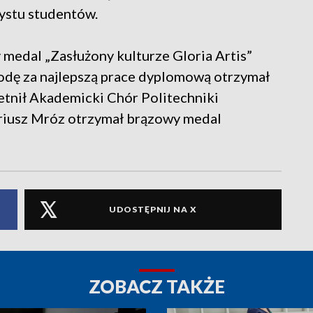
rystu studentów.
medal „Zasłużony kulturze Gloria Artis”
rodę za najlepszą prace dyplomową otrzymał
tnił Akademicki Chór Politechniki
ariusz Mróz otrzymał brązowy medal
UDOSTĘPNIJ NA X
ZOBACZ TAKŻE