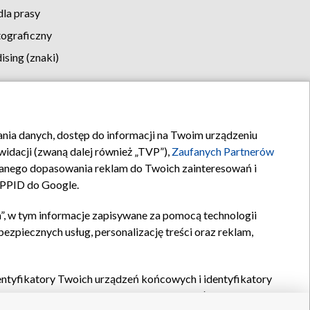
la prasy
tograficzny
sing (znaki)
klamy
Kontakt
rania danych, dostęp do informacji na Twoim urządzeniu
idacji (zwaną dalej również „TVP”),
Zaufanych Partnerów
anego dopasowania reklam do Twoich zainteresowań i
a PPID do Google.
”, w tym informacje zapisywane za pomocą technologii
zpiecznych usług, personalizację treści oraz reklam,
identyfikatory Twoich urządzeń końcowych i identyfikatory
P,
Zaufanych Partnerów z IAB
oraz pozostałych
Zaufanych