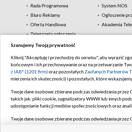
Rada Programowa
System NOS
Biuro Reklamy
Ogłoszenie pr
Oferta Handlowa
Akademia Tele
Telegazeta ogłoszenia
Szanujemy Twoją prywatność
Regulamin TVP
Kliknij "Akceptuję i przechodzę do serwisu", aby wyrazić zg
końcowym i ich przechowywanie oraz na przetwarzanie Twoich
z IAB* (1201 firm)
oraz pozostałych
Zaufanych Partnerów T
mierzenia ich skuteczności) i pozostałych, które wskazujemy
Twoje dane osobowe zbierane podczas odwiedzania przez 
takich jak: pliki cookie, sygnalizatory WWW lub innych pod
udostępnianie funkcji mediów społecznościowych oraz anali
Twoje dane osobowe zbierane podczas odwiedzania przez 
plików cookie, informacje o Twoich wyszukiwaniach w serwi