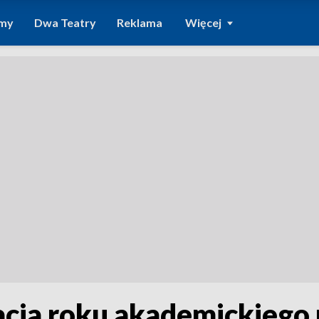
amy
Dwa Teatry
Reklama
Więcej
cja roku akademickiego 