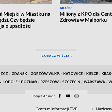
GDAŃSK
al Miejski w Miastku na
Miliony z KPO dla Cen
dzi. Czy będzie
Zdrowia w Malborku
ja o upadłości
wki?
ZOBACZ WIĘCEJ
SZCZ
/
GDAŃSK
/
GORZÓW WLKP.
/
KATOWICE
/
KIELCE
/
KRA
N
/
OPOLE
/
POZNAŃ
/
RZESZÓW
/
SZCZECIN
/
WARSZAWA
/
W
Dołącz do nas:
Centrum informacji TVP
Naziemna