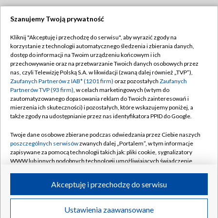
Szanujemy Twoją prywatność
Dołącz do nas:
Kliknij "Akceptuję i przechodzę do serwisu", aby wyrazić zgody na
korzystanie z technologii automatycznego śledzenia i zbierania danych,
TVP
dostęp do informacji na Twoim urządzeniu końcowym i ich
Abonament TVP
przechowywanie oraz na przetwarzanie Twoich danych osobowych przez
Regulamin TVP
nas, czyli Telewizję Polską S.A. w likwidacji (zwaną dalej również „TVP”),
Emisja w TVP
Polityka prywatności
Zaufanych Partnerów z IAB* (1201 firm)
oraz pozostałych
Zaufanych
Partnerów TVP (93 firm)
, w celach marketingowych (w tym do
Centrum informacji TVP
Moje zgody
zautomatyzowanego dopasowania reklam do Twoich zainteresowań i
mierzenia ich skuteczności) i pozostałych, które wskazujemy poniżej, a
Naziemna Telewizja Cyfrowa
Pomoc
także zgody na udostępnianie przez nas identyfikatora PPID do Google.
Sklep TVP
Biuro reklamy
Twoje dane osobowe zbierane podczas odwiedzania przez Ciebie naszych
Rada Programowa
Kontakt
poszczególnych serwisów
zwanych dalej „Portalem”, w tym informacje
zapisywane za pomocą technologii takich jak: pliki cookie, sygnalizatory
System NOS
WWW lub innych podobnych technologii umożliwiających świadczenie
dopasowanych i bezpiecznych usług, personalizację treści oraz reklam,
Informacje o nadawcy
Kanały
udostępnianie funkcji mediów społecznościowych oraz analizowanie
Akceptuję i przechodzę do serwisu
ruchu w Internecie.
Program dla prasy
©2026 Telewizja Polska S.A. w likwidacji
Biuro Reklamy
Twoje dane osobowe zbierane podczas odwiedzania przez Ciebie
Ustawienia zaawansowane
poszczególnych serwisów
na Portalu, takie jak adresy IP, identyfikatory