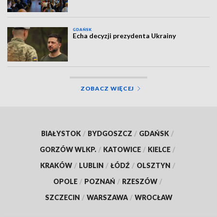
GDAŃSK
Echa decyzji prezydenta Ukrainy
ZOBACZ WIĘCEJ
BIAŁYSTOK
/
BYDGOSZCZ
/
GDAŃSK
/
GORZÓW WLKP.
/
KATOWICE
/
KIELCE
/
KRAKÓW
/
LUBLIN
/
ŁÓDŹ
/
OLSZTYN
/
OPOLE
/
POZNAŃ
/
RZESZÓW
/
SZCZECIN
/
WARSZAWA
/
WROCŁAW