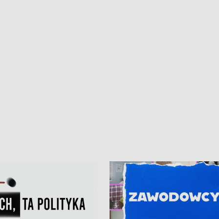
ur de Pologne
kibiców na trasie przejazdu peleton
Tour de Pologne przez Kaszuby