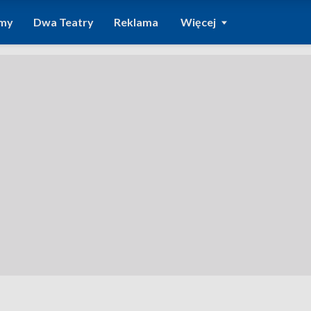
amy
Dwa Teatry
Reklama
Więcej