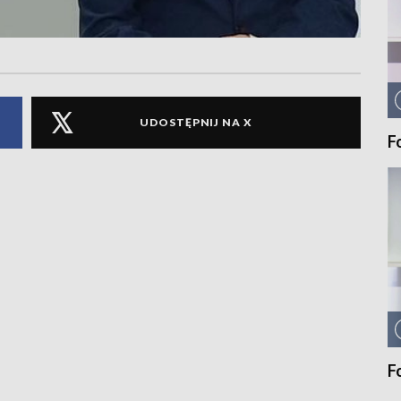
UDOSTĘPNIJ NA X
F
F