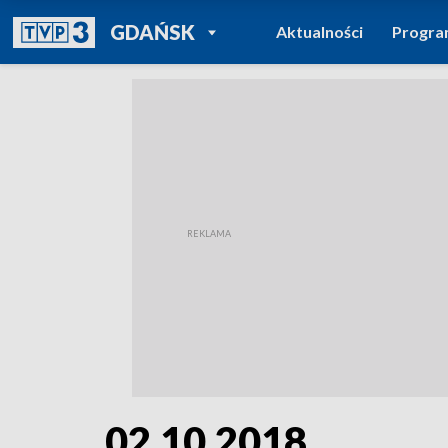
POWRÓT DO
GDAŃSK
Aktualności
Progr
TVP REGIONY
02.10.2018