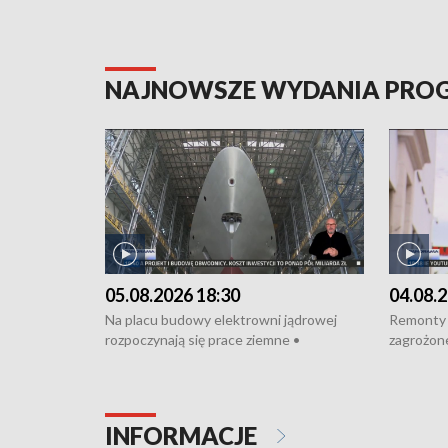
NAJNOWSZE WYDANIA PR
05.08.2026 18:30
04.08.2
Na placu budowy elektrowni jądrowej
Remonty 
rozpoczynają się prace ziemne •
zagrożone
Podpisano umowę na budowę obwodnicy
kierowcy 
Starogardu Gdańskiego • Za kilka dni
poszkodo
wodowanie ORP „Wicher” • 18 milionów
Gdyni • M
złotych na inwestycje w szkołach w Rumi
Cancer Fi
INFORMACJE
i Wejherowie • Nowy sprzęt
Listę UN