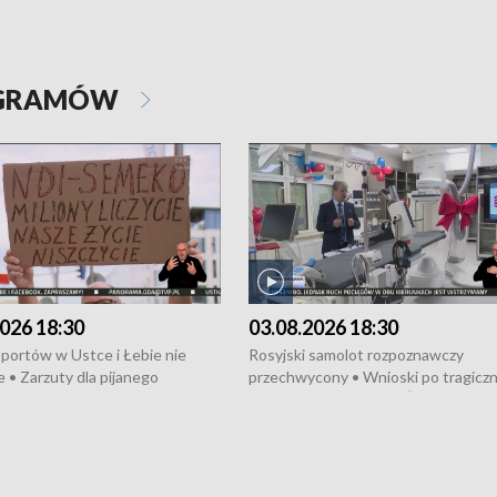
OGRAMÓW
026 18:30
03.08.2026 18:30
portów w Ustce i Łebie nie
Rosyjski samolot rozpoznawczy
 • Zarzuty dla pijanego
przechwycony • Wnioski po tragicz
ciągnika • Protest
pożarze na działkach • Śledztwo po
wanych przez dewelopera w
pożarze łodzi na Motławie • Urząd M
ilion zł dla dzieci z UCK od
wraca do Słupska • Kampania społe
ghters • Efekty wpisu Gdyni na
puckiego Hospicjum • Nagrody Fest
ESCO • Kaszubscy kuczerzy
Szekspirowskiego rozdane • Tysiąc