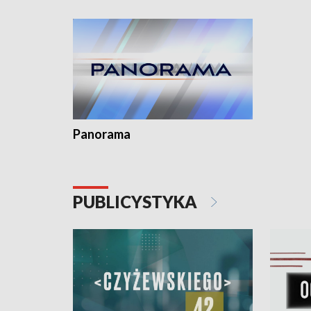
kardiologiczny dla Puckiego Szpitala • Na
witali To
Pomorzu znów rekordowe upały
Panorama
PUBLICYSTYKA