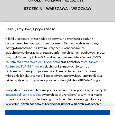
OPOLE
/
POZNAŃ
/
RZESZÓW
/
SZCZECIN
/
WARSZAWA
/
WROCŁAW
Szanujemy Twoją prywatność
Dołącz do nas:
Kliknij "Akceptuję i przechodzę do serwisu", aby wyrazić zgody na
korzystanie z technologii automatycznego śledzenia i zbierania danych,
TVP
dostęp do informacji na Twoim urządzeniu końcowym i ich
Abonament TVP
przechowywanie oraz na przetwarzanie Twoich danych osobowych przez
Regulamin TVP
nas, czyli Telewizję Polską S.A. w likwidacji (zwaną dalej również „TVP”),
Emisja w TVP
Zaufanych Partnerów z IAB* (1201 firm)
oraz pozostałych
Zaufanych
Polityka prywatności
Partnerów TVP (93 firm)
, w celach marketingowych (w tym do
Centrum informacji TVP
Moje zgody
zautomatyzowanego dopasowania reklam do Twoich zainteresowań i
mierzenia ich skuteczności) i pozostałych, które wskazujemy poniżej, a
Naziemna Telewizja Cyfrowa
Pomoc
także zgody na udostępnianie przez nas identyfikatora PPID do Google.
Sklep TVP
Biuro reklamy
Twoje dane osobowe zbierane podczas odwiedzania przez Ciebie naszych
Rada Programowa
poszczególnych serwisów
zwanych dalej „Portalem”, w tym informacje
Kontakt
zapisywane za pomocą technologii takich jak: pliki cookie, sygnalizatory
System NOS
WWW lub innych podobnych technologii umożliwiających świadczenie
dopasowanych i bezpiecznych usług, personalizację treści oraz reklam,
Informacje o nadawcy
Kanały
udostępnianie funkcji mediów społecznościowych oraz analizowanie