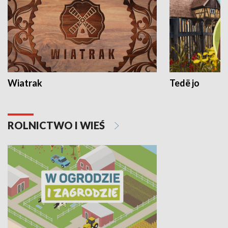
Wiatrak
Tedë jo
ROLNICTWO I WIEŚ