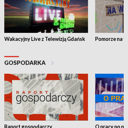
Wakacyjny Live z Telewizją Gdańsk
Pomorze na 
GOSPODARKA
Raport gospodarczy
O pracy po pr