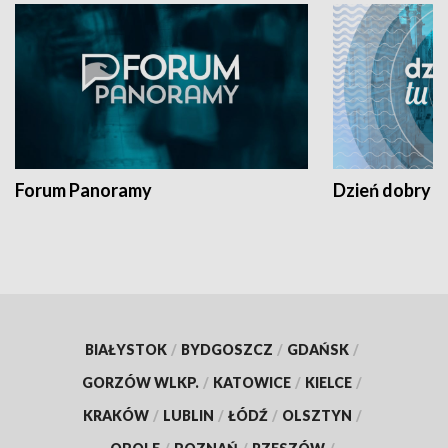
Forum Panoramy
Dzień dobry t
BIAŁYSTOK
/
BYDGOSZCZ
/
GDAŃSK
/
GORZÓW WLKP.
/
KATOWICE
/
KIELCE
/
KRAKÓW
/
LUBLIN
/
ŁÓDŹ
/
OLSZTYN
/