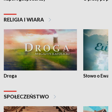
RELIGIA I WIARA
Droga
Słowo o Ewang
SPOŁECZEŃSTWO