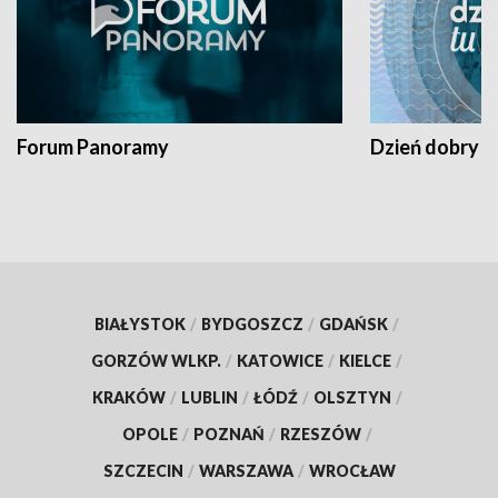
Forum Panoramy
Dzień dobry t
BIAŁYSTOK
/
BYDGOSZCZ
/
GDAŃSK
/
GORZÓW WLKP.
/
KATOWICE
/
KIELCE
/
KRAKÓW
/
LUBLIN
/
ŁÓDŹ
/
OLSZTYN
/
OPOLE
/
POZNAŃ
/
RZESZÓW
/
SZCZECIN
/
WARSZAWA
/
WROCŁAW