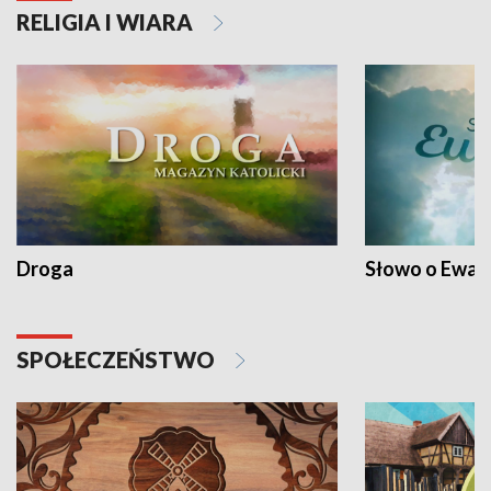
RELIGIA I WIARA
Droga
Słowo o Ewang
SPOŁECZEŃSTWO