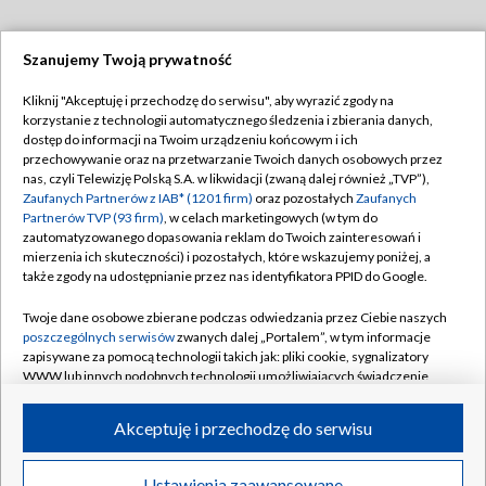
Szanujemy Twoją prywatność
Dołącz do nas:
Kliknij "Akceptuję i przechodzę do serwisu", aby wyrazić zgody na
korzystanie z technologii automatycznego śledzenia i zbierania danych,
TVP
dostęp do informacji na Twoim urządzeniu końcowym i ich
Abonament TVP
przechowywanie oraz na przetwarzanie Twoich danych osobowych przez
Regulamin TVP
nas, czyli Telewizję Polską S.A. w likwidacji (zwaną dalej również „TVP”),
Emisja w TVP
Zaufanych Partnerów z IAB* (1201 firm)
oraz pozostałych
Zaufanych
Polityka prywatności
Partnerów TVP (93 firm)
, w celach marketingowych (w tym do
Centrum informacji TVP
Moje zgody
zautomatyzowanego dopasowania reklam do Twoich zainteresowań i
mierzenia ich skuteczności) i pozostałych, które wskazujemy poniżej, a
Naziemna Telewizja Cyfrowa
Pomoc
także zgody na udostępnianie przez nas identyfikatora PPID do Google.
Sklep TVP
Biuro reklamy
Twoje dane osobowe zbierane podczas odwiedzania przez Ciebie naszych
Rada Programowa
poszczególnych serwisów
zwanych dalej „Portalem”, w tym informacje
Kontakt
zapisywane za pomocą technologii takich jak: pliki cookie, sygnalizatory
System NOS
WWW lub innych podobnych technologii umożliwiających świadczenie
dopasowanych i bezpiecznych usług, personalizację treści oraz reklam,
Informacje o nadawcy
Kanały
udostępnianie funkcji mediów społecznościowych oraz analizowanie
Akceptuję i przechodzę do serwisu
ruchu w Internecie.
Program dla prasy
©2026 Telewizja Polska S.A. w likwidacji
Biuro Reklamy
Twoje dane osobowe zbierane podczas odwiedzania przez Ciebie
Ustawienia zaawansowane