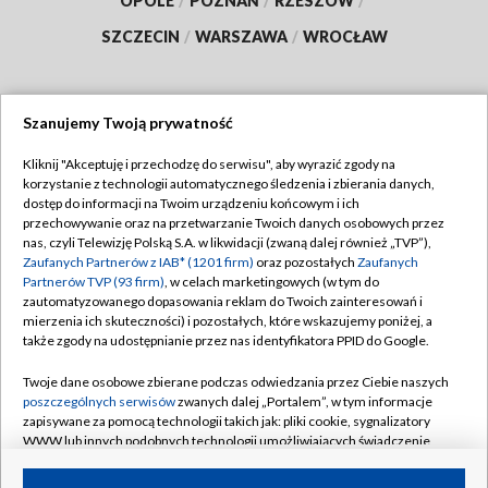
OPOLE
/
POZNAŃ
/
RZESZÓW
/
SZCZECIN
/
WARSZAWA
/
WROCŁAW
Szanujemy Twoją prywatność
Dołącz do nas:
Kliknij "Akceptuję i przechodzę do serwisu", aby wyrazić zgody na
korzystanie z technologii automatycznego śledzenia i zbierania danych,
TVP
dostęp do informacji na Twoim urządzeniu końcowym i ich
Abonament TVP
przechowywanie oraz na przetwarzanie Twoich danych osobowych przez
Regulamin TVP
nas, czyli Telewizję Polską S.A. w likwidacji (zwaną dalej również „TVP”),
Emisja w TVP
Zaufanych Partnerów z IAB* (1201 firm)
oraz pozostałych
Zaufanych
Polityka prywatności
Partnerów TVP (93 firm)
, w celach marketingowych (w tym do
Centrum informacji TVP
Moje zgody
zautomatyzowanego dopasowania reklam do Twoich zainteresowań i
mierzenia ich skuteczności) i pozostałych, które wskazujemy poniżej, a
Naziemna Telewizja Cyfrowa
Pomoc
także zgody na udostępnianie przez nas identyfikatora PPID do Google.
Sklep TVP
Biuro reklamy
Twoje dane osobowe zbierane podczas odwiedzania przez Ciebie naszych
Rada Programowa
poszczególnych serwisów
zwanych dalej „Portalem”, w tym informacje
Kontakt
zapisywane za pomocą technologii takich jak: pliki cookie, sygnalizatory
System NOS
WWW lub innych podobnych technologii umożliwiających świadczenie
dopasowanych i bezpiecznych usług, personalizację treści oraz reklam,
Informacje o nadawcy
Kanały
udostępnianie funkcji mediów społecznościowych oraz analizowanie