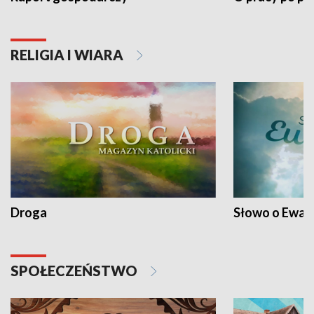
RELIGIA I WIARA
Droga
Słowo o Ewang
SPOŁECZEŃSTWO