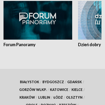
Forum Panoramy
Dzień dobry t
BIAŁYSTOK
/
BYDGOSZCZ
/
GDAŃSK
/
GORZÓW WLKP.
/
KATOWICE
/
KIELCE
/
KRAKÓW
/
LUBLIN
/
ŁÓDŹ
/
OLSZTYN
/