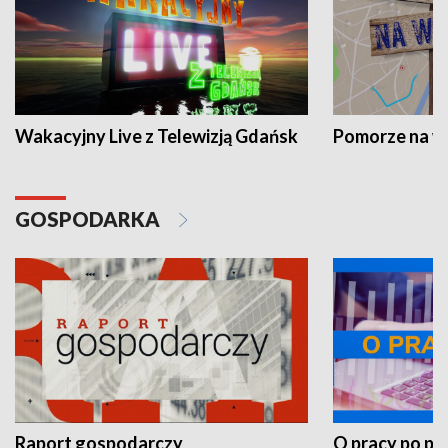
Wakacyjny Live z Telewizją Gdańsk
Pomorze na 
GOSPODARKA
Raport gospodarczy
O pracy po pr