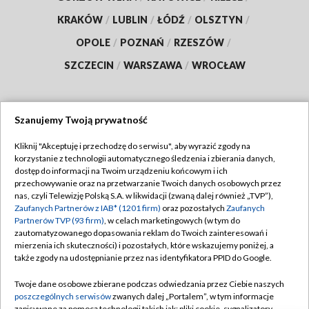
KRAKÓW
/
LUBLIN
/
ŁÓDŹ
/
OLSZTYN
/
OPOLE
/
POZNAŃ
/
RZESZÓW
/
SZCZECIN
/
WARSZAWA
/
WROCŁAW
Szanujemy Twoją prywatność
Dołącz do nas:
Kliknij "Akceptuję i przechodzę do serwisu", aby wyrazić zgody na
korzystanie z technologii automatycznego śledzenia i zbierania danych,
TVP
dostęp do informacji na Twoim urządzeniu końcowym i ich
Abonament TVP
przechowywanie oraz na przetwarzanie Twoich danych osobowych przez
Regulamin TVP
nas, czyli Telewizję Polską S.A. w likwidacji (zwaną dalej również „TVP”),
Emisja w TVP
Zaufanych Partnerów z IAB* (1201 firm)
oraz pozostałych
Zaufanych
Polityka prywatności
Partnerów TVP (93 firm)
, w celach marketingowych (w tym do
Centrum informacji TVP
Moje zgody
zautomatyzowanego dopasowania reklam do Twoich zainteresowań i
mierzenia ich skuteczności) i pozostałych, które wskazujemy poniżej, a
Naziemna Telewizja Cyfrowa
Pomoc
także zgody na udostępnianie przez nas identyfikatora PPID do Google.
Sklep TVP
Biuro reklamy
Twoje dane osobowe zbierane podczas odwiedzania przez Ciebie naszych
Rada Programowa
poszczególnych serwisów
zwanych dalej „Portalem”, w tym informacje
Kontakt
zapisywane za pomocą technologii takich jak: pliki cookie, sygnalizatory