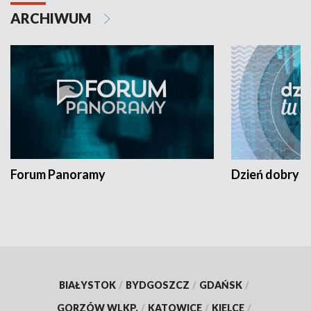
ARCHIWUM
Forum Panoramy
Dzień dobry t
BIAŁYSTOK
/
BYDGOSZCZ
/
GDAŃSK
/
GORZÓW WLKP.
/
KATOWICE
/
KIELCE
/