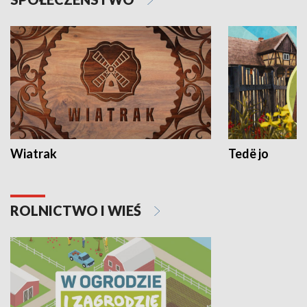
Wiatrak
Tedë jo
ROLNICTWO I WIEŚ