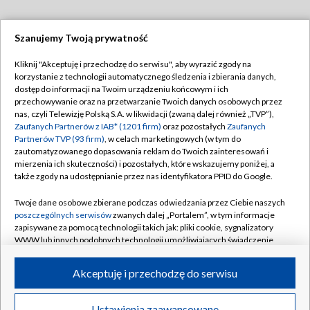
Szanujemy Twoją prywatność
Dołącz do nas:
Kliknij "Akceptuję i przechodzę do serwisu", aby wyrazić zgody na
korzystanie z technologii automatycznego śledzenia i zbierania danych,
TVP
dostęp do informacji na Twoim urządzeniu końcowym i ich
Abonament TVP
przechowywanie oraz na przetwarzanie Twoich danych osobowych przez
Regulamin TVP
nas, czyli Telewizję Polską S.A. w likwidacji (zwaną dalej również „TVP”),
Emisja w TVP
Zaufanych Partnerów z IAB* (1201 firm)
oraz pozostałych
Zaufanych
Polityka prywatności
Partnerów TVP (93 firm)
, w celach marketingowych (w tym do
Centrum informacji TVP
Moje zgody
zautomatyzowanego dopasowania reklam do Twoich zainteresowań i
mierzenia ich skuteczności) i pozostałych, które wskazujemy poniżej, a
Naziemna Telewizja Cyfrowa
Pomoc
także zgody na udostępnianie przez nas identyfikatora PPID do Google.
Sklep TVP
Biuro reklamy
Twoje dane osobowe zbierane podczas odwiedzania przez Ciebie naszych
Rada Programowa
poszczególnych serwisów
zwanych dalej „Portalem”, w tym informacje
Kontakt
zapisywane za pomocą technologii takich jak: pliki cookie, sygnalizatory
System NOS
WWW lub innych podobnych technologii umożliwiających świadczenie
dopasowanych i bezpiecznych usług, personalizację treści oraz reklam,
Informacje o nadawcy
Kanały
udostępnianie funkcji mediów społecznościowych oraz analizowanie
Akceptuję i przechodzę do serwisu
ruchu w Internecie.
Program dla prasy
©2026 Telewizja Polska S.A. w likwidacji
Biuro Reklamy
Twoje dane osobowe zbierane podczas odwiedzania przez Ciebie
Ustawienia zaawansowane