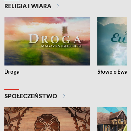
RELIGIA I WIARA
Droga
Słowo o Ewang
SPOŁECZEŃSTWO