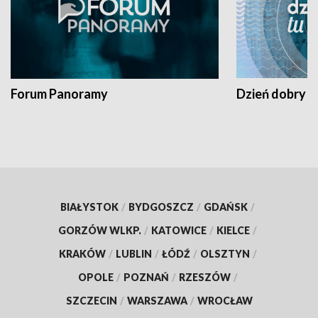
Forum Panoramy
Dzień dobry t
BIAŁYSTOK
/
BYDGOSZCZ
/
GDAŃSK
/
GORZÓW WLKP.
/
KATOWICE
/
KIELCE
/
KRAKÓW
/
LUBLIN
/
ŁÓDŹ
/
OLSZTYN
/
OPOLE
/
POZNAŃ
/
RZESZÓW
/
SZCZECIN
/
WARSZAWA
/
WROCŁAW