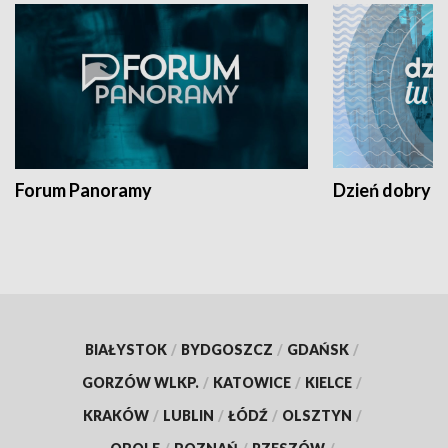
Forum Panoramy
Dzień dobry t
BIAŁYSTOK
/
BYDGOSZCZ
/
GDAŃSK
/
GORZÓW WLKP.
/
KATOWICE
/
KIELCE
/
KRAKÓW
/
LUBLIN
/
ŁÓDŹ
/
OLSZTYN
/