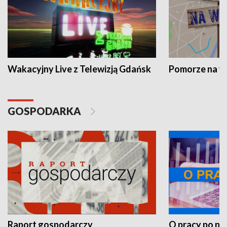
Wakacyjny Live z Telewizją Gdańsk
Pomorze na 
GOSPODARKA
Raport gospodarczy
O pracy po pr