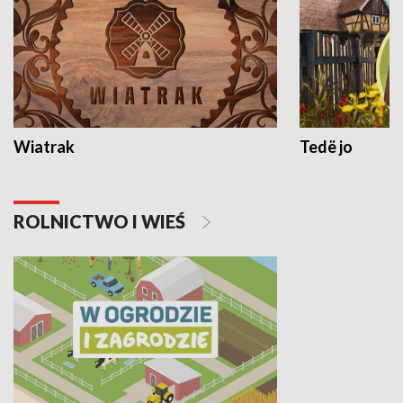
Wiatrak
Tedë jo
ROLNICTWO I WIEŚ