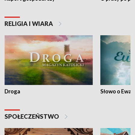
RELIGIA I WIARA
Droga
Słowo o Ewang
SPOŁECZEŃSTWO