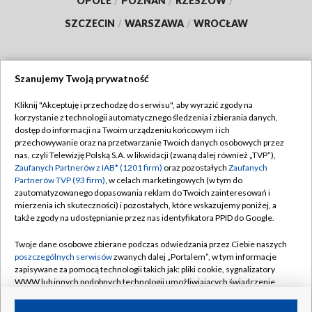
OPOLE
/
POZNAŃ
/
RZESZÓW
/
SZCZECIN
/
WARSZAWA
/
WROCŁAW
Szanujemy Twoją prywatność
Dołącz do nas:
Kliknij "Akceptuję i przechodzę do serwisu", aby wyrazić zgody na
korzystanie z technologii automatycznego śledzenia i zbierania danych,
TVP
dostęp do informacji na Twoim urządzeniu końcowym i ich
Abonament TVP
przechowywanie oraz na przetwarzanie Twoich danych osobowych przez
Regulamin TVP
nas, czyli Telewizję Polską S.A. w likwidacji (zwaną dalej również „TVP”),
Emisja w TVP
Zaufanych Partnerów z IAB* (1201 firm)
oraz pozostałych
Zaufanych
Polityka prywatności
Partnerów TVP (93 firm)
, w celach marketingowych (w tym do
Centrum informacji TVP
Moje zgody
zautomatyzowanego dopasowania reklam do Twoich zainteresowań i
mierzenia ich skuteczności) i pozostałych, które wskazujemy poniżej, a
Naziemna Telewizja Cyfrowa
Pomoc
także zgody na udostępnianie przez nas identyfikatora PPID do Google.
Sklep TVP
Biuro reklamy
Twoje dane osobowe zbierane podczas odwiedzania przez Ciebie naszych
Rada Programowa
poszczególnych serwisów
zwanych dalej „Portalem”, w tym informacje
Kontakt
zapisywane za pomocą technologii takich jak: pliki cookie, sygnalizatory
System NOS
WWW lub innych podobnych technologii umożliwiających świadczenie
dopasowanych i bezpiecznych usług, personalizację treści oraz reklam,
Informacje o nadawcy
Kanały
udostępnianie funkcji mediów społecznościowych oraz analizowanie