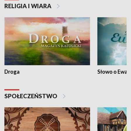
RELIGIA I WIARA
Droga
Słowo o Ewang
SPOŁECZEŃSTWO