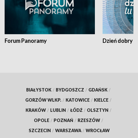
Forum Panoramy
Dzień dobry t
BIAŁYSTOK
/
BYDGOSZCZ
/
GDAŃSK
/
GORZÓW WLKP.
/
KATOWICE
/
KIELCE
/
KRAKÓW
/
LUBLIN
/
ŁÓDŹ
/
OLSZTYN
/
OPOLE
/
POZNAŃ
/
RZESZÓW
/
SZCZECIN
/
WARSZAWA
/
WROCŁAW