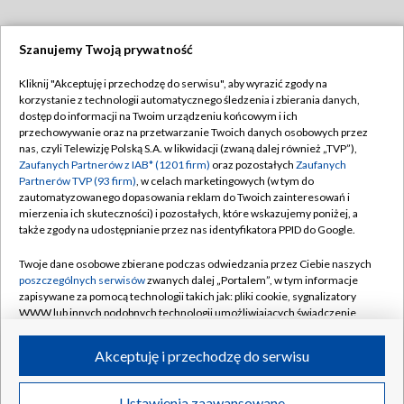
Szanujemy Twoją prywatność
Dołącz do nas:
Kliknij "Akceptuję i przechodzę do serwisu", aby wyrazić zgody na
korzystanie z technologii automatycznego śledzenia i zbierania danych,
TVP
dostęp do informacji na Twoim urządzeniu końcowym i ich
Abonament TVP
przechowywanie oraz na przetwarzanie Twoich danych osobowych przez
Regulamin TVP
nas, czyli Telewizję Polską S.A. w likwidacji (zwaną dalej również „TVP”),
Emisja w TVP
Zaufanych Partnerów z IAB* (1201 firm)
oraz pozostałych
Zaufanych
Polityka prywatności
Partnerów TVP (93 firm)
, w celach marketingowych (w tym do
Centrum informacji TVP
Moje zgody
zautomatyzowanego dopasowania reklam do Twoich zainteresowań i
mierzenia ich skuteczności) i pozostałych, które wskazujemy poniżej, a
Naziemna Telewizja Cyfrowa
Pomoc
także zgody na udostępnianie przez nas identyfikatora PPID do Google.
Sklep TVP
Biuro reklamy
Twoje dane osobowe zbierane podczas odwiedzania przez Ciebie naszych
Rada Programowa
poszczególnych serwisów
zwanych dalej „Portalem”, w tym informacje
Kontakt
zapisywane za pomocą technologii takich jak: pliki cookie, sygnalizatory
System NOS
WWW lub innych podobnych technologii umożliwiających świadczenie
dopasowanych i bezpiecznych usług, personalizację treści oraz reklam,
Informacje o nadawcy
Kanały
udostępnianie funkcji mediów społecznościowych oraz analizowanie
Akceptuję i przechodzę do serwisu
ruchu w Internecie.
Program dla prasy
©2026 Telewizja Polska S.A. w likwidacji
Biuro Reklamy
Twoje dane osobowe zbierane podczas odwiedzania przez Ciebie
Ustawienia zaawansowane