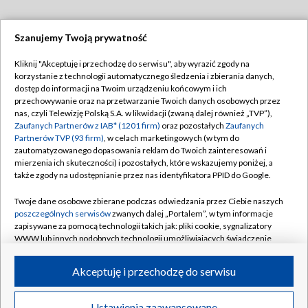
Szanujemy Twoją prywatność
Dołącz do nas:
Kliknij "Akceptuję i przechodzę do serwisu", aby wyrazić zgody na
korzystanie z technologii automatycznego śledzenia i zbierania danych,
TVP
dostęp do informacji na Twoim urządzeniu końcowym i ich
Abonament TVP
przechowywanie oraz na przetwarzanie Twoich danych osobowych przez
Regulamin TVP
nas, czyli Telewizję Polską S.A. w likwidacji (zwaną dalej również „TVP”),
Emisja w TVP
Zaufanych Partnerów z IAB* (1201 firm)
oraz pozostałych
Zaufanych
Polityka prywatności
Partnerów TVP (93 firm)
, w celach marketingowych (w tym do
Centrum informacji TVP
Moje zgody
zautomatyzowanego dopasowania reklam do Twoich zainteresowań i
mierzenia ich skuteczności) i pozostałych, które wskazujemy poniżej, a
Naziemna Telewizja Cyfrowa
Pomoc
także zgody na udostępnianie przez nas identyfikatora PPID do Google.
Sklep TVP
Biuro reklamy
Twoje dane osobowe zbierane podczas odwiedzania przez Ciebie naszych
Rada Programowa
poszczególnych serwisów
zwanych dalej „Portalem”, w tym informacje
Kontakt
zapisywane za pomocą technologii takich jak: pliki cookie, sygnalizatory
System NOS
WWW lub innych podobnych technologii umożliwiających świadczenie
dopasowanych i bezpiecznych usług, personalizację treści oraz reklam,
Informacje o nadawcy
Kanały
udostępnianie funkcji mediów społecznościowych oraz analizowanie
Akceptuję i przechodzę do serwisu
ruchu w Internecie.
Program dla prasy
©2026 Telewizja Polska S.A. w likwidacji
Biuro Reklamy
Twoje dane osobowe zbierane podczas odwiedzania przez Ciebie
Ustawienia zaawansowane