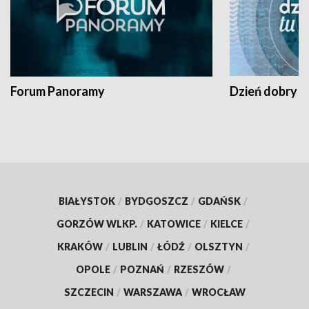
Forum Panoramy
Dzień dobry t
BIAŁYSTOK
/
BYDGOSZCZ
/
GDAŃSK
/
GORZÓW WLKP.
/
KATOWICE
/
KIELCE
/
KRAKÓW
/
LUBLIN
/
ŁÓDŹ
/
OLSZTYN
/
OPOLE
/
POZNAŃ
/
RZESZÓW
/
SZCZECIN
/
WARSZAWA
/
WROCŁAW