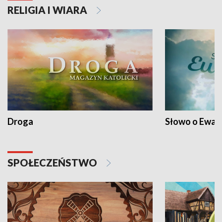
RELIGIA I WIARA
Droga
Słowo o Ewang
SPOŁECZEŃSTWO