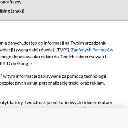
tograficzny
sing (znaki)
klamy
Kontakt
rania danych, dostęp do informacji na Twoim urządzeniu
idacji (zwaną dalej również „TVP”),
Zaufanych Partnerów
anego dopasowania reklam do Twoich zainteresowań i
a PPID do Google.
”, w tym informacje zapisywane za pomocą technologii
zpiecznych usług, personalizację treści oraz reklam,
identyfikatory Twoich urządzeń końcowych i identyfikatory
P,
Zaufanych Partnerów z IAB
oraz pozostałych
Zaufanych
 wyboru podstawowych reklam, wyboru spersonalizowanych
ch treści, pomiaru wydajności reklam, pomiaru wydajności