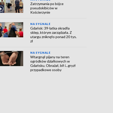
Zatrzymania po bójce
pseudokibiców w
Kościerzynie
NA SYGNALE
Gdańsk: 39-latka okradła
sklep, którym zarządzała. Z
utargu zniknęło ponad 20 tys.
zł
NA SYGNALE
Wtargnął pijany na teren
ogródków działkowych w
Gdańsku. Obrażał, bił i...gryzł
przypadkowe osoby