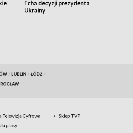
kie
Echa decyzji prezydenta
Ukrainy
KÓW
/
LUBLIN
/
ŁÓDŹ
/
ROCŁAW
 Telewizja Cyfrowa
Sklep TVP
la prasy