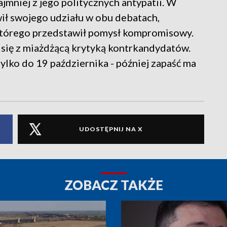
jmniej z jego politycznych antypatii. W
ił swojego udziału w obu debatach,
 którego przedstawił pomysł kompromisowy.
 się z miażdżącą krytyką kontrkandydatów.
lko do 19 października - później zapaść ma
UDOSTĘPNIJ NA X
ZOBACZ TAKŻE