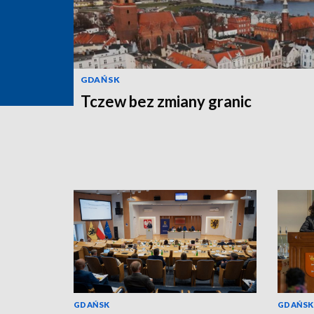
GDAŃSK
Tczew bez zmiany granic
GDAŃSK
GDAŃSK