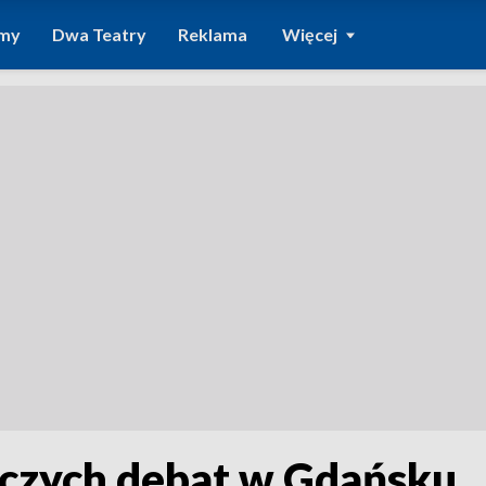
amy
Dwa Teatry
Reklama
Więcej
czych debat w Gdańsku