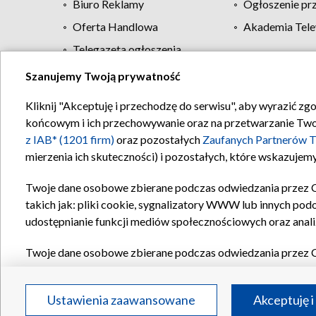
Biuro Reklamy
Ogłoszenie pr
Oferta Handlowa
Akademia Tele
Telegazeta ogłoszenia
Szanujemy Twoją prywatność
Regulamin TVP
Kliknij "Akceptuję i przechodzę do serwisu", aby wyrazić zg
końcowym i ich przechowywanie oraz na przetwarzanie Twoich
z IAB* (1201 firm)
oraz pozostałych
Zaufanych Partnerów T
mierzenia ich skuteczności) i pozostałych, które wskazujemy
Twoje dane osobowe zbierane podczas odwiedzania przez 
takich jak: pliki cookie, sygnalizatory WWW lub innych pod
udostępnianie funkcji mediów społecznościowych oraz anali
Twoje dane osobowe zbierane podczas odwiedzania przez 
plików cookie, informacje o Twoich wyszukiwaniach w serwi
Partnerów TVP
dla realizacji następujących celów i funkc
Ustawienia zaawansowane
Akceptuję i
reklam, tworzenia profilu spersonalizowanych reklam, tworz