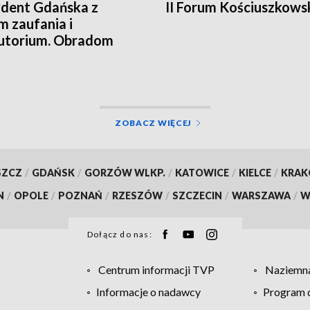
dent Gdańska z
II Forum Kościuszkows
 zaufania i
utorium. Obradom
zyszyły protesty
ZOBACZ WIĘCEJ
SZCZ
/
GDAŃSK
/
GORZÓW WLKP.
/
KATOWICE
/
KIELCE
/
KRA
N
/
OPOLE
/
POZNAŃ
/
RZESZÓW
/
SZCZECIN
/
WARSZAWA
/
W
Dołącz do nas:
Centrum informacji TVP
Naziemna
Informacje o nadawcy
Program d