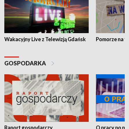
Wakacyjny Live z Telewizją Gdańsk
Pomorze na 
GOSPODARKA
Raport gospodarczy
O pracy po pr