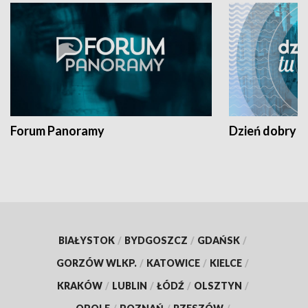
Forum Panoramy
Dzień dobry t
BIAŁYSTOK
/
BYDGOSZCZ
/
GDAŃSK
/
GORZÓW WLKP.
/
KATOWICE
/
KIELCE
/
KRAKÓW
/
LUBLIN
/
ŁÓDŹ
/
OLSZTYN
/