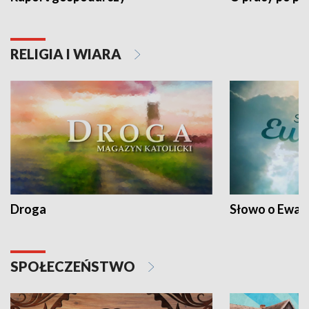
RELIGIA I WIARA
Droga
Słowo o Ewang
SPOŁECZEŃSTWO