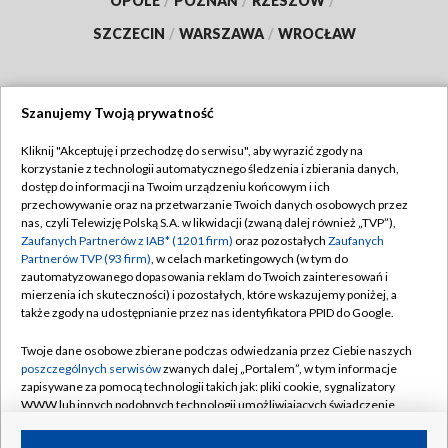
OPOLE
/
POZNAŃ
/
RZESZÓW
/
SZCZECIN
/
WARSZAWA
/
WROCŁAW
Szanujemy Twoją prywatność
Dołącz do nas:
Kliknij "Akceptuję i przechodzę do serwisu", aby wyrazić zgody na
korzystanie z technologii automatycznego śledzenia i zbierania danych,
TVP
dostęp do informacji na Twoim urządzeniu końcowym i ich
Abonament TVP
przechowywanie oraz na przetwarzanie Twoich danych osobowych przez
Regulamin TVP
nas, czyli Telewizję Polską S.A. w likwidacji (zwaną dalej również „TVP”),
Emisja w TVP
Zaufanych Partnerów z IAB* (1201 firm)
oraz pozostałych
Zaufanych
Polityka prywatności
Partnerów TVP (93 firm)
, w celach marketingowych (w tym do
Centrum informacji TVP
Moje zgody
zautomatyzowanego dopasowania reklam do Twoich zainteresowań i
mierzenia ich skuteczności) i pozostałych, które wskazujemy poniżej, a
Naziemna Telewizja Cyfrowa
Pomoc
także zgody na udostępnianie przez nas identyfikatora PPID do Google.
Sklep TVP
Biuro reklamy
Twoje dane osobowe zbierane podczas odwiedzania przez Ciebie naszych
Rada Programowa
poszczególnych serwisów
zwanych dalej „Portalem”, w tym informacje
Kontakt
zapisywane za pomocą technologii takich jak: pliki cookie, sygnalizatory
System NOS
WWW lub innych podobnych technologii umożliwiających świadczenie
dopasowanych i bezpiecznych usług, personalizację treści oraz reklam,
Informacje o nadawcy
Kanały
udostępnianie funkcji mediów społecznościowych oraz analizowanie