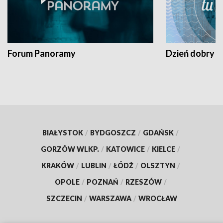
Forum Panoramy
Dzień dobry t
BIAŁYSTOK
/
BYDGOSZCZ
/
GDAŃSK
/
GORZÓW WLKP.
/
KATOWICE
/
KIELCE
/
KRAKÓW
/
LUBLIN
/
ŁÓDŹ
/
OLSZTYN
/
OPOLE
/
POZNAŃ
/
RZESZÓW
/
SZCZECIN
/
WARSZAWA
/
WROCŁAW