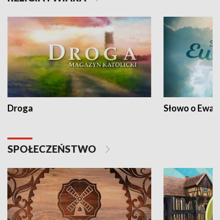
Droga
Słowo o Ewang
SPOŁECZEŃSTWO