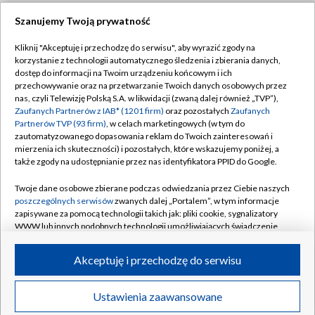
Szanujemy Twoją prywatność
Dołącz do nas:
Kliknij "Akceptuję i przechodzę do serwisu", aby wyrazić zgody na
korzystanie z technologii automatycznego śledzenia i zbierania danych,
TVP
dostęp do informacji na Twoim urządzeniu końcowym i ich
Abonament TVP
przechowywanie oraz na przetwarzanie Twoich danych osobowych przez
Regulamin TVP
nas, czyli Telewizję Polską S.A. w likwidacji (zwaną dalej również „TVP”),
Emisja w TVP
Zaufanych Partnerów z IAB* (1201 firm)
oraz pozostałych
Zaufanych
Polityka prywatności
Partnerów TVP (93 firm)
, w celach marketingowych (w tym do
Centrum informacji TVP
Moje zgody
zautomatyzowanego dopasowania reklam do Twoich zainteresowań i
mierzenia ich skuteczności) i pozostałych, które wskazujemy poniżej, a
Naziemna Telewizja Cyfrowa
Pomoc
także zgody na udostępnianie przez nas identyfikatora PPID do Google.
Sklep TVP
Biuro reklamy
Twoje dane osobowe zbierane podczas odwiedzania przez Ciebie naszych
Rada Programowa
poszczególnych serwisów
zwanych dalej „Portalem”, w tym informacje
Kontakt
zapisywane za pomocą technologii takich jak: pliki cookie, sygnalizatory
System NOS
WWW lub innych podobnych technologii umożliwiających świadczenie
dopasowanych i bezpiecznych usług, personalizację treści oraz reklam,
Informacje o nadawcy
Kanały
udostępnianie funkcji mediów społecznościowych oraz analizowanie
Akceptuję i przechodzę do serwisu
ruchu w Internecie.
Program dla prasy
©2026 Telewizja Polska S.A. w likwidacji
Biuro Reklamy
Twoje dane osobowe zbierane podczas odwiedzania przez Ciebie
Ustawienia zaawansowane
poszczególnych serwisów
na Portalu, takie jak adresy IP, identyfikatory
Ogłoszenie przetargowe