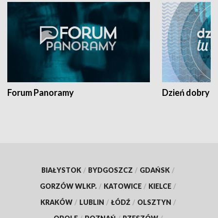
Forum Panoramy
Dzień dobry t
BIAŁYSTOK
/
BYDGOSZCZ
/
GDAŃSK
/
GORZÓW WLKP.
/
KATOWICE
/
KIELCE
/
KRAKÓW
/
LUBLIN
/
ŁÓDŹ
/
OLSZTYN
/