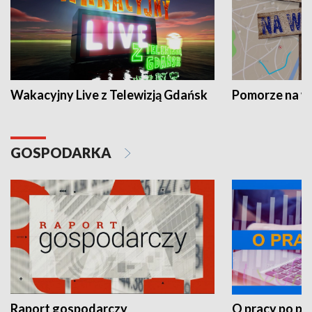
Wakacyjny Live z Telewizją Gdańsk
Pomorze na 
GOSPODARKA
Raport gospodarczy
O pracy po pr