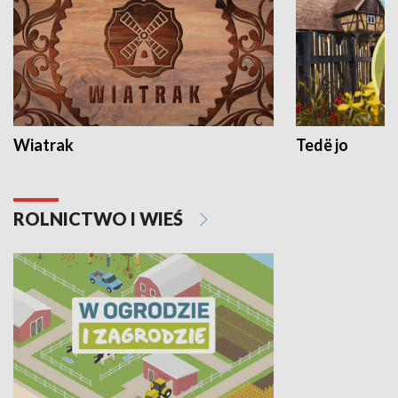
Wiatrak
Tedë jo
ROLNICTWO I WIEŚ