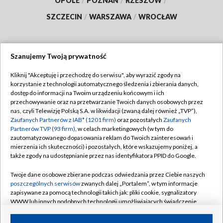
OPOLE
/
POZNAŃ
/
RZESZÓW
/
SZCZECIN
/
WARSZAWA
/
WROCŁAW
Szanujemy Twoją prywatność
Dołącz do nas:
Kliknij "Akceptuję i przechodzę do serwisu", aby wyrazić zgody na
korzystanie z technologii automatycznego śledzenia i zbierania danych,
TVP
dostęp do informacji na Twoim urządzeniu końcowym i ich
Abonament TVP
przechowywanie oraz na przetwarzanie Twoich danych osobowych przez
Regulamin TVP
nas, czyli Telewizję Polską S.A. w likwidacji (zwaną dalej również „TVP”),
Emisja w TVP
Zaufanych Partnerów z IAB* (1201 firm)
oraz pozostałych
Zaufanych
Polityka prywatności
Partnerów TVP (93 firm)
, w celach marketingowych (w tym do
Centrum informacji TVP
Moje zgody
zautomatyzowanego dopasowania reklam do Twoich zainteresowań i
mierzenia ich skuteczności) i pozostałych, które wskazujemy poniżej, a
Naziemna Telewizja Cyfrowa
Pomoc
także zgody na udostępnianie przez nas identyfikatora PPID do Google.
Sklep TVP
Biuro reklamy
Twoje dane osobowe zbierane podczas odwiedzania przez Ciebie naszych
Rada Programowa
poszczególnych serwisów
zwanych dalej „Portalem”, w tym informacje
Kontakt
zapisywane za pomocą technologii takich jak: pliki cookie, sygnalizatory
System NOS
WWW lub innych podobnych technologii umożliwiających świadczenie
dopasowanych i bezpiecznych usług, personalizację treści oraz reklam,
Informacje o nadawcy
Kanały
udostępnianie funkcji mediów społecznościowych oraz analizowanie