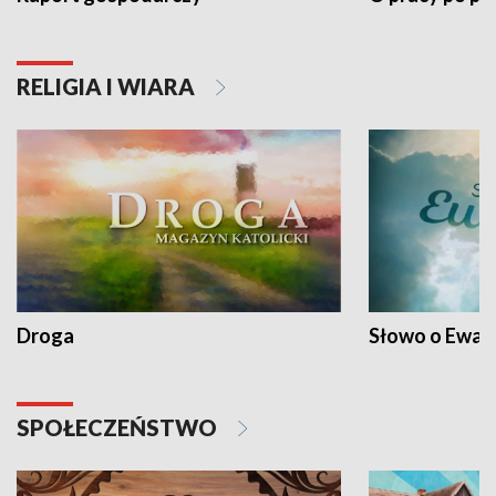
RELIGIA I WIARA
Droga
Słowo o Ewang
SPOŁECZEŃSTWO