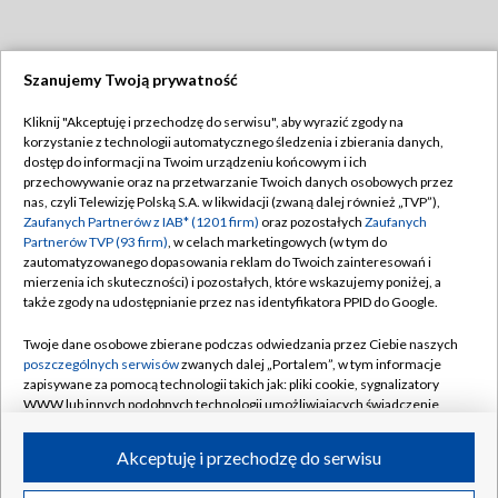
Szanujemy Twoją prywatność
Dołącz do nas:
Kliknij "Akceptuję i przechodzę do serwisu", aby wyrazić zgody na
korzystanie z technologii automatycznego śledzenia i zbierania danych,
TVP
dostęp do informacji na Twoim urządzeniu końcowym i ich
Abonament TVP
przechowywanie oraz na przetwarzanie Twoich danych osobowych przez
Regulamin TVP
nas, czyli Telewizję Polską S.A. w likwidacji (zwaną dalej również „TVP”),
Emisja w TVP
Polityka prywatności
Zaufanych Partnerów z IAB* (1201 firm)
oraz pozostałych
Zaufanych
Partnerów TVP (93 firm)
, w celach marketingowych (w tym do
Centrum informacji TVP
Moje zgody
zautomatyzowanego dopasowania reklam do Twoich zainteresowań i
mierzenia ich skuteczności) i pozostałych, które wskazujemy poniżej, a
Naziemna Telewizja Cyfrowa
Pomoc
także zgody na udostępnianie przez nas identyfikatora PPID do Google.
Sklep TVP
Biuro reklamy
Twoje dane osobowe zbierane podczas odwiedzania przez Ciebie naszych
Rada Programowa
Kontakt
poszczególnych serwisów
zwanych dalej „Portalem”, w tym informacje
zapisywane za pomocą technologii takich jak: pliki cookie, sygnalizatory
System NOS
WWW lub innych podobnych technologii umożliwiających świadczenie
dopasowanych i bezpiecznych usług, personalizację treści oraz reklam,
Informacje o nadawcy
Kanały
udostępnianie funkcji mediów społecznościowych oraz analizowanie
Akceptuję i przechodzę do serwisu
ruchu w Internecie.
Program dla prasy
©2026 Telewizja Polska S.A. w likwidacji