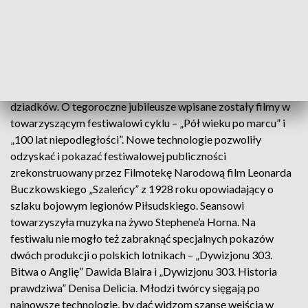
Zanussiego po czasy powojenne w „Wilkołaku” Adriana
Panka, „Zimnej wojnie” Pawła Pawlikowskiego i
„Ułaskawieniu” Jana Jakuba Kolskiego i okres stanu
wojennego w „Autsajderze” Adama Sikory - prawie połowa
filmów z Konkursu Głównego dotyczy historii. Jan Jakub
Kolski w swoim filmie powołał się na historię swoich
dziadków. O tegoroczne jubileusze wpisane zostały filmy w
towarzyszącym festiwalowi cyklu – „Pół wieku po marcu” i
„100 lat niepodległości”. Nowe technologie pozwoliły
odzyskać i pokazać festiwalowej publiczności
zrekonstruowany przez Filmotekę Narodową film Leonarda
Buczkowskiego „Szaleńcy” z 1928 roku opowiadający o
szlaku bojowym legionów Piłsudskiego. Seansowi
towarzyszyła muzyka na żywo Stephene’a Horna. Na
festiwalu nie mogło też zabraknąć specjalnych pokazów
dwóch produkcji o polskich lotnikach – „Dywizjonu 303.
Bitwa o Anglię” Dawida Blaira i „Dywizjonu 303. Historia
prawdziwa” Denisa Delicia. Młodzi twórcy sięgają po
najnowsze technologie, by dać widzom szansę wejścia w