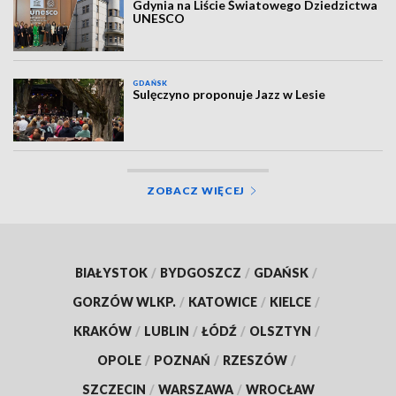
Gdynia na Liście Światowego Dziedzictwa
UNESCO
GDAŃSK
Sulęczyno proponuje Jazz w Lesie
ZOBACZ WIĘCEJ
BIAŁYSTOK
/
BYDGOSZCZ
/
GDAŃSK
/
GORZÓW WLKP.
/
KATOWICE
/
KIELCE
/
KRAKÓW
/
LUBLIN
/
ŁÓDŹ
/
OLSZTYN
/
OPOLE
/
POZNAŃ
/
RZESZÓW
/
SZCZECIN
/
WARSZAWA
/
WROCŁAW