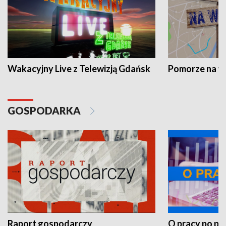
Wakacyjny Live z Telewizją Gdańsk
Pomorze na 
GOSPODARKA
Raport gospodarczy
O pracy po pr