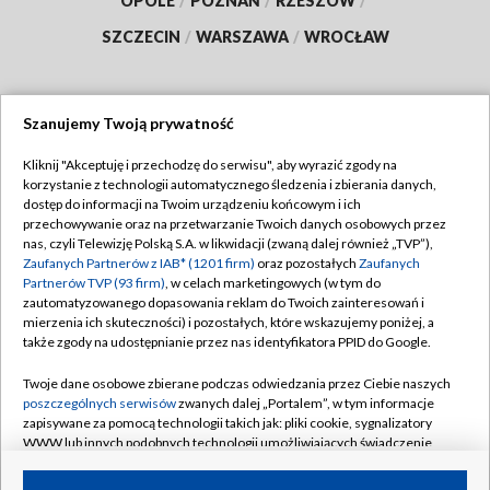
OPOLE
/
POZNAŃ
/
RZESZÓW
/
SZCZECIN
/
WARSZAWA
/
WROCŁAW
Szanujemy Twoją prywatność
Dołącz do nas:
Kliknij "Akceptuję i przechodzę do serwisu", aby wyrazić zgody na
korzystanie z technologii automatycznego śledzenia i zbierania danych,
TVP
dostęp do informacji na Twoim urządzeniu końcowym i ich
Abonament TVP
przechowywanie oraz na przetwarzanie Twoich danych osobowych przez
Regulamin TVP
nas, czyli Telewizję Polską S.A. w likwidacji (zwaną dalej również „TVP”),
Emisja w TVP
Zaufanych Partnerów z IAB* (1201 firm)
oraz pozostałych
Zaufanych
Polityka prywatności
Partnerów TVP (93 firm)
, w celach marketingowych (w tym do
Centrum informacji TVP
Moje zgody
zautomatyzowanego dopasowania reklam do Twoich zainteresowań i
mierzenia ich skuteczności) i pozostałych, które wskazujemy poniżej, a
Naziemna Telewizja Cyfrowa
Pomoc
także zgody na udostępnianie przez nas identyfikatora PPID do Google.
Sklep TVP
Biuro reklamy
Twoje dane osobowe zbierane podczas odwiedzania przez Ciebie naszych
Rada Programowa
poszczególnych serwisów
zwanych dalej „Portalem”, w tym informacje
Kontakt
zapisywane za pomocą technologii takich jak: pliki cookie, sygnalizatory
System NOS
WWW lub innych podobnych technologii umożliwiających świadczenie
dopasowanych i bezpiecznych usług, personalizację treści oraz reklam,
Informacje o nadawcy
Kanały
udostępnianie funkcji mediów społecznościowych oraz analizowanie