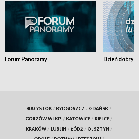
Forum Panoramy
Dzień dobry t
BIAŁYSTOK
/
BYDGOSZCZ
/
GDAŃSK
/
GORZÓW WLKP.
/
KATOWICE
/
KIELCE
/
KRAKÓW
/
LUBLIN
/
ŁÓDŹ
/
OLSZTYN
/