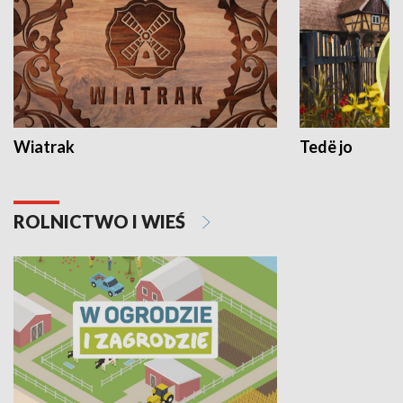
Wiatrak
Tedë jo
ROLNICTWO I WIEŚ