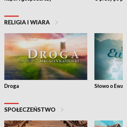
RELIGIA I WIARA
Droga
Słowo o Ewang
SPOŁECZEŃSTWO