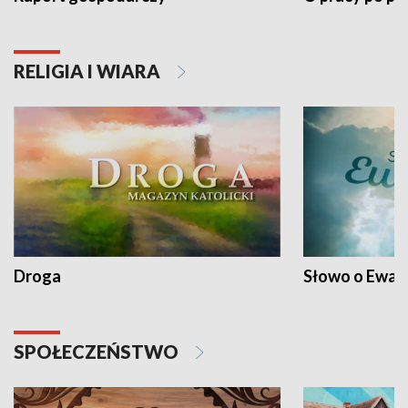
RELIGIA I WIARA
Droga
Słowo o Ewang
SPOŁECZEŃSTWO