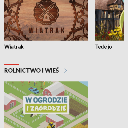
Wiatrak
Tedë jo
ROLNICTWO I WIEŚ