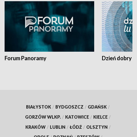
Forum Panoramy
Dzień dobry t
BIAŁYSTOK
/
BYDGOSZCZ
/
GDAŃSK
/
GORZÓW WLKP.
/
KATOWICE
/
KIELCE
/
KRAKÓW
/
LUBLIN
/
ŁÓDŹ
/
OLSZTYN
/