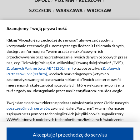
OPOLE
/
POZNAŃ
/
RZESZÓW
/
SZCZECIN
/
WARSZAWA
/
WROCŁAW
Szanujemy Twoją prywatność
Kliknij "Akceptuję i przechodzę do serwisu", aby wyrazić zgody na
Dołącz do nas:
korzystanie z technologii automatycznego śledzenia i zbierania danych,
dostęp do informacji na Twoim urządzeniu końcowym i ich
TVP
przechowywanie oraz na przetwarzanie Twoich danych osobowych przez
nas, czyli Telewizję Polską S.A. w likwidacji (zwaną dalej również „TVP”),
Abonament TVP
Regulamin TVP
Zaufanych Partnerów z IAB* (1201 firm)
oraz pozostałych
Zaufanych
Emisja w TVP
Partnerów TVP (93 firm)
, w celach marketingowych (w tym do
Polityka prywatności
zautomatyzowanego dopasowania reklam do Twoich zainteresowań i
Centrum informacji TVP
mierzenia ich skuteczności) i pozostałych, które wskazujemy poniżej, a
Moje zgody
także zgody na udostępnianie przez nas identyfikatora PPID do Google.
Naziemna Telewizja Cyfrowa
Pomoc
Twoje dane osobowe zbierane podczas odwiedzania przez Ciebie naszych
Sklep TVP
Biuro reklamy
poszczególnych serwisów
zwanych dalej „Portalem”, w tym informacje
Rada Programowa
zapisywane za pomocą technologii takich jak: pliki cookie, sygnalizatory
Kontakt
WWW lub innych podobnych technologii umożliwiających świadczenie
System NOS
dopasowanych i bezpiecznych usług, personalizację treści oraz reklam,
udostępnianie funkcji mediów społecznościowych oraz analizowanie
Informacje o nadawcy
Akceptuję i przechodzę do serwisu
Kanały
ruchu w Internecie.