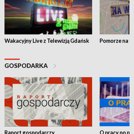
Wakacyjny Live z Telewizją Gdańsk
Pomorze na 
GOSPODARKA
Raport gospodarczy
O pracy po pr