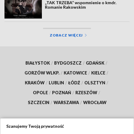
„TAK TRZEBA” wspomnienie o kmdr.
Romanie Rakowskim
ZOBACZ WIĘCEJ
BIAŁYSTOK
/
BYDGOSZCZ
/
GDAŃSK
/
GORZÓW WLKP.
/
KATOWICE
/
KIELCE
/
KRAKÓW
/
LUBLIN
/
ŁÓDŹ
/
OLSZTYN
/
OPOLE
/
POZNAŃ
/
RZESZÓW
/
SZCZECIN
/
WARSZAWA
/
WROCŁAW
Szanujemy Twoją prywatność
Dołącz do nas: