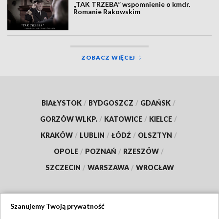
„TAK TRZEBA” wspomnienie o kmdr.
Romanie Rakowskim
ZOBACZ WIĘCEJ
BIAŁYSTOK
/
BYDGOSZCZ
/
GDAŃSK
/
GORZÓW WLKP.
/
KATOWICE
/
KIELCE
/
KRAKÓW
/
LUBLIN
/
ŁÓDŹ
/
OLSZTYN
/
OPOLE
/
POZNAŃ
/
RZESZÓW
/
SZCZECIN
/
WARSZAWA
/
WROCŁAW
Szanujemy Twoją prywatność
Dołącz do nas: