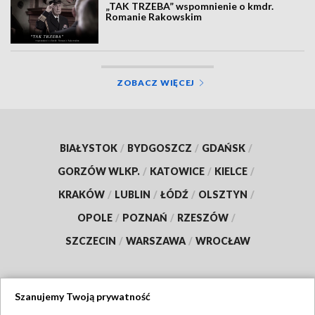
„TAK TRZEBA” wspomnienie o kmdr.
Romanie Rakowskim
ZOBACZ WIĘCEJ
BIAŁYSTOK
/
BYDGOSZCZ
/
GDAŃSK
/
GORZÓW WLKP.
/
KATOWICE
/
KIELCE
/
KRAKÓW
/
LUBLIN
/
ŁÓDŹ
/
OLSZTYN
/
OPOLE
/
POZNAŃ
/
RZESZÓW
/
SZCZECIN
/
WARSZAWA
/
WROCŁAW
Szanujemy Twoją prywatność
Dołącz do nas: