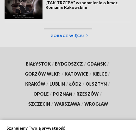
„TAK TRZEBA” wspomnienie o kmdr.
Romanie Rakowskim
ZOBACZ WIĘCEJ
BIAŁYSTOK
/
BYDGOSZCZ
/
GDAŃSK
/
GORZÓW WLKP.
/
KATOWICE
/
KIELCE
/
KRAKÓW
/
LUBLIN
/
ŁÓDŹ
/
OLSZTYN
/
OPOLE
/
POZNAŃ
/
RZESZÓW
/
SZCZECIN
/
WARSZAWA
/
WROCŁAW
Szanujemy Twoją prywatność
Dołącz do nas: