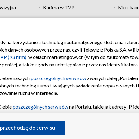
wizyjna
Kariera w TVP
Merchandi
Polityka prywatności
Moje zgody
Pomoc
Biuro re
ody na korzystanie z technologii automatycznego śledzenia i zbie
 danych osobowych przez nas, czyli Telewizję Polską S.A. w likw
VP (93 firm)
, w celach marketingowych (w tym do zautomatyzow
 poniżej, a także zgody na udostępnianie przez nas identyfikator
Ciebie naszych
poszczególnych serwisów
zwanych dalej „Portalem
obnych technologii umożliwiających świadczenie dopasowanych i be
zowanie ruchu w Internecie.
Ciebie
poszczególnych serwisów
na Portalu, takie jak adresy IP, 
sach Portalu czy historia odwiedzin będą przetwarzane przez TV
ji: przechowywania informacji na urządzeniu lub dostęp do nich,
©2026 Telewizja Polska S.A. w likwidacji
 przechodzę do serwisu
enia profilu spersonalizowanych treści, wyboru spersonalizowany
inii odbiorców, opracowywania i ulepszania produktów, zapewnie