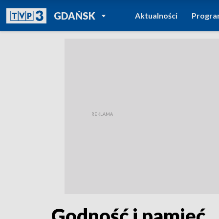
POWRÓT DO
GDAŃSK
Aktualności
Progr
TVP REGIONY
Godność i pamięć