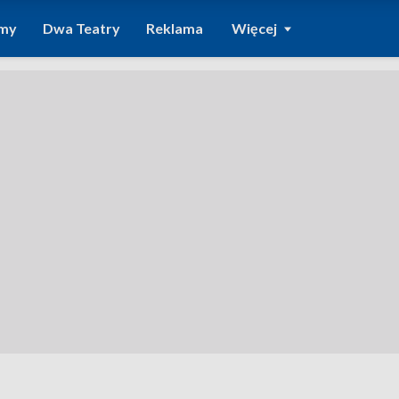
amy
Dwa Teatry
Reklama
Więcej