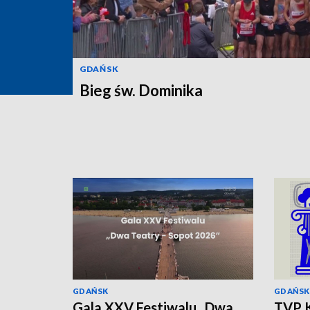
GDAŃSK
Bieg św. Dominika
GDAŃSK
GDAŃSK
Gala XXV Festiwalu „Dwa
TVP K