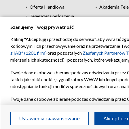
Oferta Handlowa
Akademia Tele
Telegazeta ogłoszenia
Szanujemy Twoją prywatność
Regulamin TVP
Kliknij "Akceptuję i przechodzę do serwisu", aby wyrazić zg
końcowym i ich przechowywanie oraz na przetwarzanie Twoich
z IAB* (1201 firm)
oraz pozostałych
Zaufanych Partnerów T
mierzenia ich skuteczności) i pozostałych, które wskazujemy
Twoje dane osobowe zbierane podczas odwiedzania przez 
takich jak: pliki cookie, sygnalizatory WWW lub innych pod
udostępnianie funkcji mediów społecznościowych oraz anali
Twoje dane osobowe zbierane podczas odwiedzania przez 
plików cookie, informacje o Twoich wyszukiwaniach w serwi
Partnerów TVP
dla realizacji następujących celów i funkc
Ustawienia zaawansowane
Akceptuję i
reklam, tworzenia profilu spersonalizowanych reklam, tworz
treści, stosowania badań rynkowych w celu generowania op