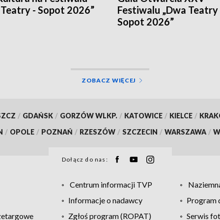
Teatry - Sopot 2026”
Festiwalu „Dwa Teatry 
Sopot 2026”
ZOBACZ WIĘCEJ
SZCZ
/
GDAŃSK
/
GORZÓW WLKP.
/
KATOWICE
/
KIELCE
/
KRA
N
/
OPOLE
/
POZNAŃ
/
RZESZÓW
/
SZCZECIN
/
WARSZAWA
/
W
Dołącz do nas:
Centrum informacji TVP
Naziemna
Informacje o nadawcy
Program d
zetargowe
Zgłoś program (ROPAT)
Serwis fo