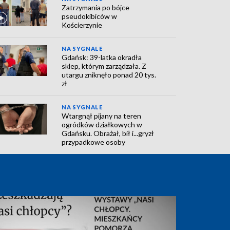
Zatrzymania po bójce
pseudokibiców w
Kościerzynie
NA SYGNALE
Gdańsk: 39-latka okradła
sklep, którym zarządzała. Z
utargu zniknęło ponad 20 tys.
zł
NA SYGNALE
Wtargnął pijany na teren
ogródków działkowych w
Gdańsku. Obrażał, bił i...gryzł
przypadkowe osoby