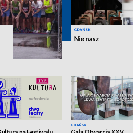
GDAŃSK
Nie nasz
GDAŃSK
ultura na Festiwalu
Gala Otwarcia XXV