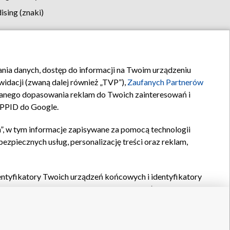
sing (znaki)
klamy
Kontakt
rania danych, dostęp do informacji na Twoim urządzeniu
idacji (zwaną dalej również „TVP”),
Zaufanych Partnerów
anego dopasowania reklam do Twoich zainteresowań i
a PPID do Google.
”, w tym informacje zapisywane za pomocą technologii
zpiecznych usług, personalizację treści oraz reklam,
identyfikatory Twoich urządzeń końcowych i identyfikatory
P,
Zaufanych Partnerów z IAB
oraz pozostałych
Zaufanych
 wyboru podstawowych reklam, wyboru spersonalizowanych
ch treści, pomiaru wydajności reklam, pomiaru wydajności
nia bezpieczeństwa, zapobiegania oszustwom i usuwania