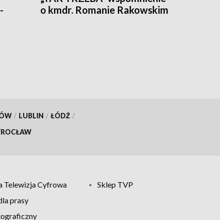
-
o kmdr. Romanie Rakowskim
KÓW
/
LUBLIN
/
ŁÓDŹ
/
ROCŁAW
 Telewizja Cyfrowa
Sklep TVP
la prasy
tograficzny