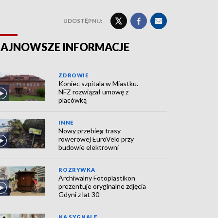
UDOSTĘPNIJ:
AJNOWSZE INFORMACJE
ZDROWIE
Koniec szpitala w Miastku.
NFZ rozwiązał umowę z
placówką
INNE
Nowy przebieg trasy
rowerowej EuroVelo przy
budowie elektrowni
ROZRYWKA
Archiwalny Fotoplastikon
prezentuje oryginalne zdjęcia
Gdyni z lat 30
NA SYGNALE