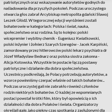
patriotycznych oraz wskazywanie autorytetów godnych do
naśladowania dla przyszłych pokoleń. Podczas uroczystego
otwarcia głos zabrał Arcybiskup metropolita gdański Sławoj
Leszek Głódź. W tegorocznej edycji wyróżnieni zostali
bohaterowie w kategoriach: Polska i świat, nauka,
społeczeństwo oraz rodzina. Są to kolejno: polski
wicepremier i wybitny chemik - Eugeniusz Kwiatkowski,
polski inżynier i żołnierz Szarych Szeregów - Jacek Karpiński,
zamordowany przez hitlerowców polski lekarz psychiatra dr
Józef Władysław Bednarz oraz polska siostra zakonna -
Alicja Kotowska. Wszystkie te postacie łączą postawy
patriotyczne i działanie dla dobra społeczeństwa.
Uczestnicy podkreślają, że Polacy potrzebują autorytetów, a
wzorce powinniśmy czerpać właśnie od takich bohaterów...
Podczas uroczystej gali nie zabrakło również członków
rodzin niektórych bohaterów. O każdej ze wspomnianych
postaci powstał krótki film, który był opowieścią o ich
działalności dla dobra Polaków i świata. Organizatorzy
określali galę, jako piękny czas spotkania z zasłużonymi dla