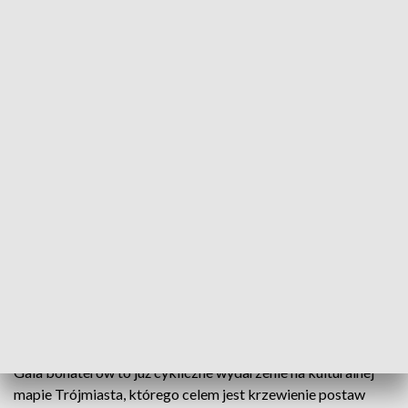
Pamięci polskich bohaterów
W Filharmonii Bałtyckiej na Ołowiance odbyła się
druga edycja Gali Bohaterów. Wydarzenie
naukowo-społeczne zostało przygotowane przez
Towarzystwo Edukacyjne "Lokomotywa" z Sopotu i
przez wejherowskie Muzeum Piaśnickie.
Organizatorzy podkreślali, że Polacy mają wielu
zasłużonych bohaterów, o których w dalszym ciągu
niewiele osób pamięta
Gala bohaterów to już cykliczne wydarzenie na kulturalnej
mapie Trójmiasta, którego celem jest krzewienie postaw