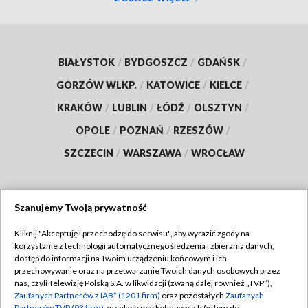
BIAŁYSTOK
/
BYDGOSZCZ
/
GDAŃSK
/
GORZÓW WLKP.
/
KATOWICE
/
KIELCE
/
KRAKÓW
/
LUBLIN
/
ŁÓDŹ
/
OLSZTYN
/
OPOLE
/
POZNAŃ
/
RZESZÓW
/
SZCZECIN
/
WARSZAWA
/
WROCŁAW
Szanujemy Twoją prywatność
Dołącz do nas:
Kliknij "Akceptuję i przechodzę do serwisu", aby wyrazić zgody na
korzystanie z technologii automatycznego śledzenia i zbierania danych,
TVP
dostęp do informacji na Twoim urządzeniu końcowym i ich
Abonament TVP
przechowywanie oraz na przetwarzanie Twoich danych osobowych przez
Regulamin TVP
nas, czyli Telewizję Polską S.A. w likwidacji (zwaną dalej również „TVP”),
Emisja w TVP
Polityka prywatności
Zaufanych Partnerów z IAB* (1201 firm)
oraz pozostałych
Zaufanych
Partnerów TVP (93 firm)
, w celach marketingowych (w tym do