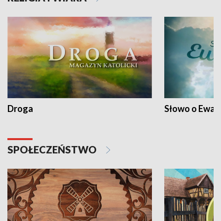
Droga
Słowo o Ewang
SPOŁECZEŃSTWO