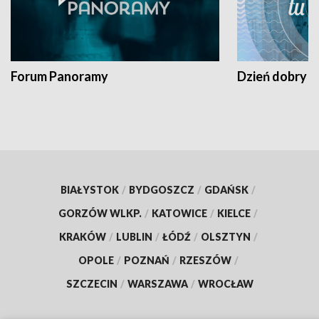
Forum Panoramy
Dzień dobry t
BIAŁYSTOK
/
BYDGOSZCZ
/
GDAŃSK
/
GORZÓW WLKP.
/
KATOWICE
/
KIELCE
/
KRAKÓW
/
LUBLIN
/
ŁÓDŹ
/
OLSZTYN
/
OPOLE
/
POZNAŃ
/
RZESZÓW
/
SZCZECIN
/
WARSZAWA
/
WROCŁAW