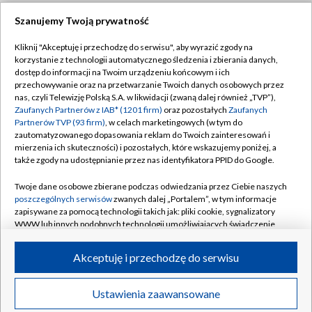
Szanujemy Twoją prywatność
Dołącz do nas:
Kliknij "Akceptuję i przechodzę do serwisu", aby wyrazić zgody na
korzystanie z technologii automatycznego śledzenia i zbierania danych,
TVP
dostęp do informacji na Twoim urządzeniu końcowym i ich
Abonament TVP
przechowywanie oraz na przetwarzanie Twoich danych osobowych przez
Regulamin TVP
nas, czyli Telewizję Polską S.A. w likwidacji (zwaną dalej również „TVP”),
Emisja w TVP
Zaufanych Partnerów z IAB* (1201 firm)
oraz pozostałych
Zaufanych
Polityka prywatności
Partnerów TVP (93 firm)
, w celach marketingowych (w tym do
Centrum informacji TVP
Moje zgody
zautomatyzowanego dopasowania reklam do Twoich zainteresowań i
mierzenia ich skuteczności) i pozostałych, które wskazujemy poniżej, a
Naziemna Telewizja Cyfrowa
Pomoc
także zgody na udostępnianie przez nas identyfikatora PPID do Google.
Sklep TVP
Biuro reklamy
Twoje dane osobowe zbierane podczas odwiedzania przez Ciebie naszych
Rada Programowa
poszczególnych serwisów
zwanych dalej „Portalem”, w tym informacje
Kontakt
zapisywane za pomocą technologii takich jak: pliki cookie, sygnalizatory
System NOS
WWW lub innych podobnych technologii umożliwiających świadczenie
dopasowanych i bezpiecznych usług, personalizację treści oraz reklam,
Informacje o nadawcy
Kanały
udostępnianie funkcji mediów społecznościowych oraz analizowanie
Akceptuję i przechodzę do serwisu
ruchu w Internecie.
Program dla prasy
©2026 Telewizja Polska S.A. w likwidacji
Biuro Reklamy
Twoje dane osobowe zbierane podczas odwiedzania przez Ciebie
Ustawienia zaawansowane
poszczególnych serwisów
na Portalu, takie jak adresy IP, identyfikatory
Ogłoszenie przetargowe