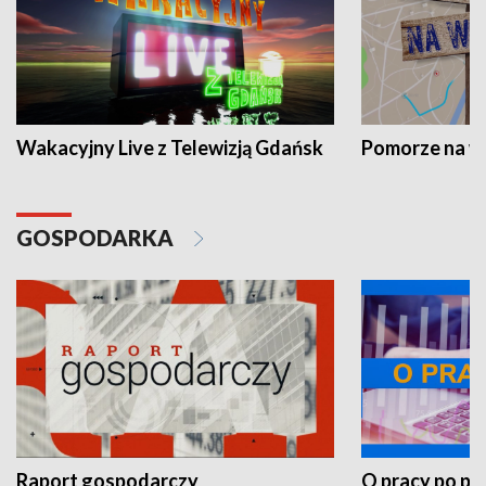
Wakacyjny Live z Telewizją Gdańsk
Pomorze na 
GOSPODARKA
Raport gospodarczy
O pracy po pr