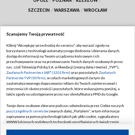
OPOLE
/
POZNAŃ
/
RZESZÓW
/
SZCZECIN
/
WARSZAWA
/
WROCŁAW
Szanujemy Twoją prywatność
Dołącz do nas:
Kliknij "Akceptuję i przechodzę do serwisu", aby wyrazić zgody na
korzystanie z technologii automatycznego śledzenia i zbierania danych,
TVP
dostęp do informacji na Twoim urządzeniu końcowym i ich
Abonament TVP
przechowywanie oraz na przetwarzanie Twoich danych osobowych przez
Regulamin TVP
nas, czyli Telewizję Polską S.A. w likwidacji (zwaną dalej również „TVP”),
Emisja w TVP
Zaufanych Partnerów z IAB* (1201 firm)
oraz pozostałych
Zaufanych
Polityka prywatności
Partnerów TVP (93 firm)
, w celach marketingowych (w tym do
Centrum informacji TVP
Moje zgody
zautomatyzowanego dopasowania reklam do Twoich zainteresowań i
mierzenia ich skuteczności) i pozostałych, które wskazujemy poniżej, a
Naziemna Telewizja Cyfrowa
Pomoc
także zgody na udostępnianie przez nas identyfikatora PPID do Google.
Sklep TVP
Biuro reklamy
Twoje dane osobowe zbierane podczas odwiedzania przez Ciebie naszych
Rada Programowa
poszczególnych serwisów
zwanych dalej „Portalem”, w tym informacje
Kontakt
zapisywane za pomocą technologii takich jak: pliki cookie, sygnalizatory
System NOS
WWW lub innych podobnych technologii umożliwiających świadczenie
dopasowanych i bezpiecznych usług, personalizację treści oraz reklam,
Informacje o nadawcy
Kanały
udostępnianie funkcji mediów społecznościowych oraz analizowanie