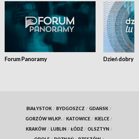
Forum Panoramy
Dzień dobry t
BIAŁYSTOK
/
BYDGOSZCZ
/
GDAŃSK
/
GORZÓW WLKP.
/
KATOWICE
/
KIELCE
/
KRAKÓW
/
LUBLIN
/
ŁÓDŹ
/
OLSZTYN
/