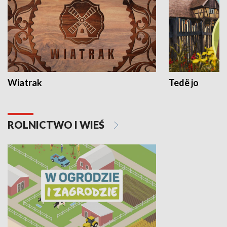
Wiatrak
Tedë jo
ROLNICTWO I WIEŚ