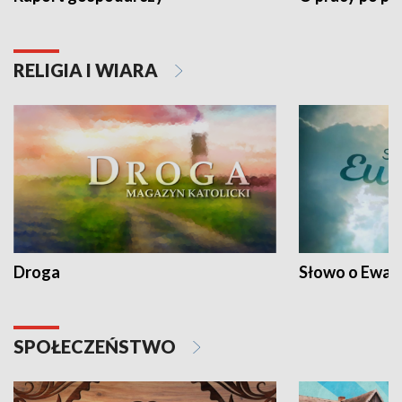
RELIGIA I WIARA
Droga
Słowo o Ewang
SPOŁECZEŃSTWO