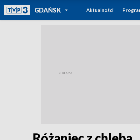
POWRÓT DO
GDAŃSK
Aktualności
Progr
TVP REGIONY
Różaniec z chleba