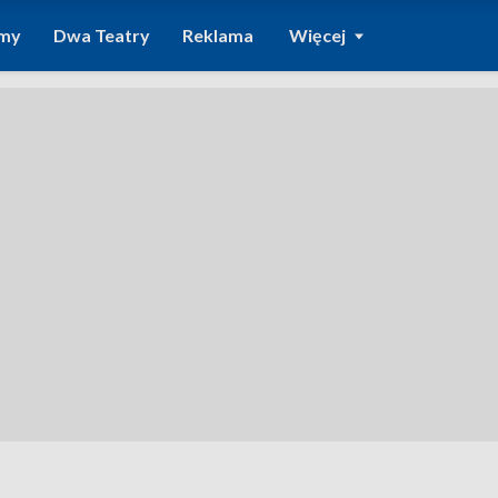
amy
Dwa Teatry
Reklama
Więcej