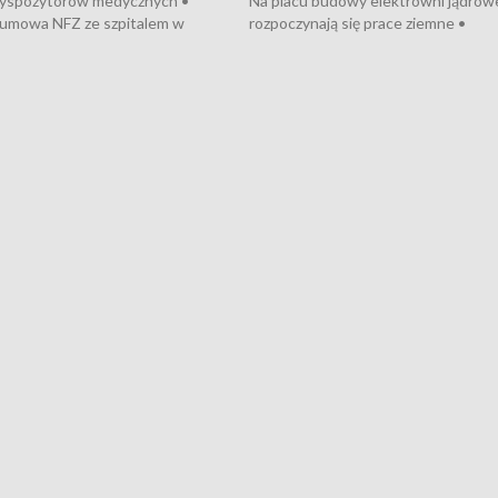
dyspozytorów medycznych •
Na placu budowy elektrowni jądrow
umowa NFZ ze szpitalem w
rozpoczynają się prace ziemne •
• Otwarto Morski Terminal
Podpisano umowę na budowę obwo
nkowy • Budowa morskiej farmy
Starogardu Gdańskiego • Za kilka dn
 • Korki na gdańskich Stogach •
wodowanie ORP „Wicher” • 18 mili
czne zachowania na torach •
złotych na inwestycje w szkołach w
nowych „trajtków” dla Gdyni
i Wejherowie • Nowy sprzęt
kardiologiczny dla Puckiego Szpitala
Pomorzu znów rekordowe upały