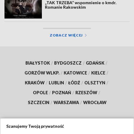
„TAK TRZEBA” wspomnienie o kmdr.
Romanie Rakowskim
ZOBACZ WIĘCEJ
BIAŁYSTOK
/
BYDGOSZCZ
/
GDAŃSK
/
GORZÓW WLKP.
/
KATOWICE
/
KIELCE
/
KRAKÓW
/
LUBLIN
/
ŁÓDŹ
/
OLSZTYN
/
OPOLE
/
POZNAŃ
/
RZESZÓW
/
SZCZECIN
/
WARSZAWA
/
WROCŁAW
Szanujemy Twoją prywatność
Dołącz do nas: