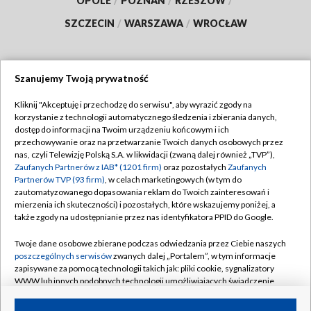
OPOLE
/
POZNAŃ
/
RZESZÓW
/
SZCZECIN
/
WARSZAWA
/
WROCŁAW
Szanujemy Twoją prywatność
Dołącz do nas:
Kliknij "Akceptuję i przechodzę do serwisu", aby wyrazić zgody na
korzystanie z technologii automatycznego śledzenia i zbierania danych,
TVP
dostęp do informacji na Twoim urządzeniu końcowym i ich
Abonament TVP
przechowywanie oraz na przetwarzanie Twoich danych osobowych przez
Regulamin TVP
nas, czyli Telewizję Polską S.A. w likwidacji (zwaną dalej również „TVP”),
Emisja w TVP
Zaufanych Partnerów z IAB* (1201 firm)
oraz pozostałych
Zaufanych
Polityka prywatności
Partnerów TVP (93 firm)
, w celach marketingowych (w tym do
Centrum informacji TVP
Moje zgody
zautomatyzowanego dopasowania reklam do Twoich zainteresowań i
mierzenia ich skuteczności) i pozostałych, które wskazujemy poniżej, a
Naziemna Telewizja Cyfrowa
Pomoc
także zgody na udostępnianie przez nas identyfikatora PPID do Google.
Sklep TVP
Biuro reklamy
Twoje dane osobowe zbierane podczas odwiedzania przez Ciebie naszych
Rada Programowa
poszczególnych serwisów
zwanych dalej „Portalem”, w tym informacje
Kontakt
zapisywane za pomocą technologii takich jak: pliki cookie, sygnalizatory
System NOS
WWW lub innych podobnych technologii umożliwiających świadczenie
dopasowanych i bezpiecznych usług, personalizację treści oraz reklam,
Informacje o nadawcy
Kanały
udostępnianie funkcji mediów społecznościowych oraz analizowanie