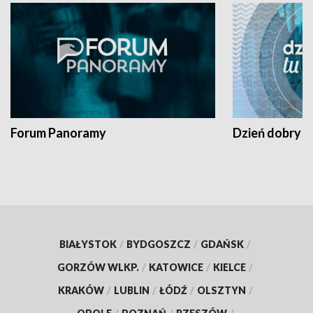
Forum Panoramy
Dzień dobry t
BIAŁYSTOK
/
BYDGOSZCZ
/
GDAŃSK
/
GORZÓW WLKP.
/
KATOWICE
/
KIELCE
/
KRAKÓW
/
LUBLIN
/
ŁÓDŹ
/
OLSZTYN
/