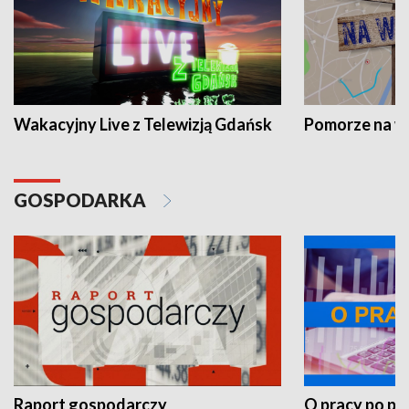
Wakacyjny Live z Telewizją Gdańsk
Pomorze na 
GOSPODARKA
Raport gospodarczy
O pracy po pr