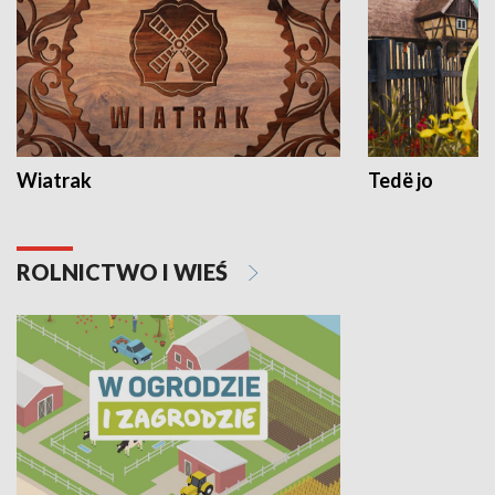
Wiatrak
Tedë jo
ROLNICTWO I WIEŚ