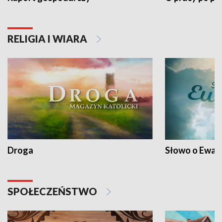
RELIGIA I WIARA
Droga
Słowo o Ewang
SPOŁECZEŃSTWO