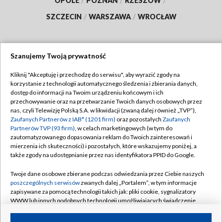
OPOLE
/
POZNAŃ
/
RZESZÓW
/
SZCZECIN
/
WARSZAWA
/
WROCŁAW
Szanujemy Twoją prywatność
Dołącz do nas:
Kliknij "Akceptuję i przechodzę do serwisu", aby wyrazić zgody na
korzystanie z technologii automatycznego śledzenia i zbierania danych,
TVP
dostęp do informacji na Twoim urządzeniu końcowym i ich
Abonament TVP
przechowywanie oraz na przetwarzanie Twoich danych osobowych przez
Regulamin TVP
nas, czyli Telewizję Polską S.A. w likwidacji (zwaną dalej również „TVP”),
Emisja w TVP
Zaufanych Partnerów z IAB* (1201 firm)
oraz pozostałych
Zaufanych
Polityka prywatności
Partnerów TVP (93 firm)
, w celach marketingowych (w tym do
Centrum informacji TVP
Moje zgody
zautomatyzowanego dopasowania reklam do Twoich zainteresowań i
mierzenia ich skuteczności) i pozostałych, które wskazujemy poniżej, a
Naziemna Telewizja Cyfrowa
Pomoc
także zgody na udostępnianie przez nas identyfikatora PPID do Google.
Sklep TVP
Biuro reklamy
Twoje dane osobowe zbierane podczas odwiedzania przez Ciebie naszych
Rada Programowa
poszczególnych serwisów
zwanych dalej „Portalem”, w tym informacje
Kontakt
zapisywane za pomocą technologii takich jak: pliki cookie, sygnalizatory
System NOS
WWW lub innych podobnych technologii umożliwiających świadczenie
dopasowanych i bezpiecznych usług, personalizację treści oraz reklam,
Informacje o nadawcy
Kanały
udostępnianie funkcji mediów społecznościowych oraz analizowanie