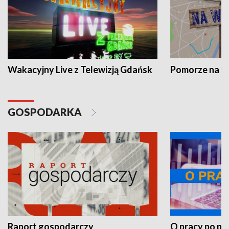
Wakacyjny Live z Telewizją Gdańsk
Pomorze na 
GOSPODARKA
Raport gospodarczy
O pracy po pr