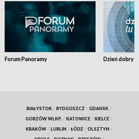
Forum Panoramy
Dzień dobry t
BIAŁYSTOK
/
BYDGOSZCZ
/
GDAŃSK
/
GORZÓW WLKP.
/
KATOWICE
/
KIELCE
/
KRAKÓW
/
LUBLIN
/
ŁÓDŹ
/
OLSZTYN
/