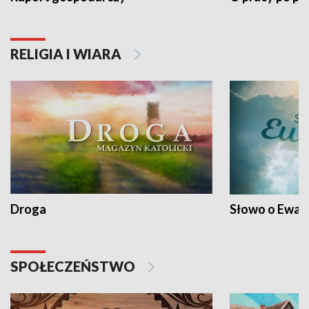
RELIGIA I WIARA
Droga
Słowo o Ewang
SPOŁECZEŃSTWO