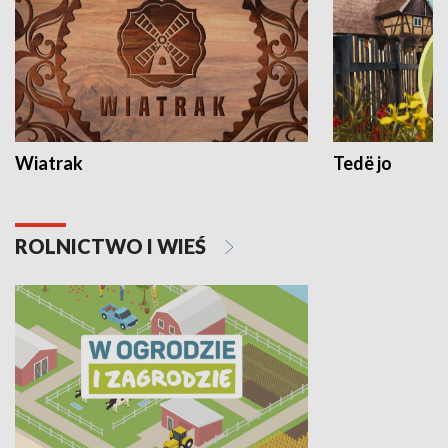
Wiatrak
Tedë jo
ROLNICTWO I WIEŚ