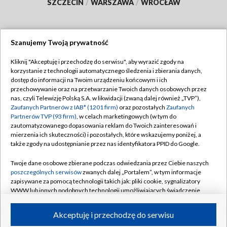
SZCZECIN
/
WARSZAWA
/
WROCŁAW
Szanujemy Twoją prywatność
Dołącz do nas:
Kliknij "Akceptuję i przechodzę do serwisu", aby wyrazić zgody na
korzystanie z technologii automatycznego śledzenia i zbierania danych,
TVP
dostęp do informacji na Twoim urządzeniu końcowym i ich
Abonament TVP
przechowywanie oraz na przetwarzanie Twoich danych osobowych przez
Regulamin TVP
nas, czyli Telewizję Polską S.A. w likwidacji (zwaną dalej również „TVP”),
Emisja w TVP
Polityka prywatności
Zaufanych Partnerów z IAB* (1201 firm)
oraz pozostałych
Zaufanych
Partnerów TVP (93 firm)
, w celach marketingowych (w tym do
Centrum informacji TVP
Moje zgody
zautomatyzowanego dopasowania reklam do Twoich zainteresowań i
mierzenia ich skuteczności) i pozostałych, które wskazujemy poniżej, a
Naziemna Telewizja Cyfrowa
Pomoc
także zgody na udostępnianie przez nas identyfikatora PPID do Google.
Sklep TVP
Biuro reklamy
Twoje dane osobowe zbierane podczas odwiedzania przez Ciebie naszych
Rada Programowa
Kontakt
poszczególnych serwisów
zwanych dalej „Portalem”, w tym informacje
zapisywane za pomocą technologii takich jak: pliki cookie, sygnalizatory
System NOS
WWW lub innych podobnych technologii umożliwiających świadczenie
dopasowanych i bezpiecznych usług, personalizację treści oraz reklam,
Informacje o nadawcy
Kanały
udostępnianie funkcji mediów społecznościowych oraz analizowanie
Akceptuję i przechodzę do serwisu
ruchu w Internecie.
Program dla prasy