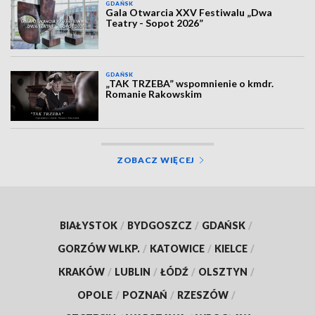
GDAŃSK
Gala Otwarcia XXV Festiwalu „Dwa
Teatry - Sopot 2026”
GDAŃSK
„TAK TRZEBA” wspomnienie o kmdr.
Romanie Rakowskim
ZOBACZ WIĘCEJ
BIAŁYSTOK
/
BYDGOSZCZ
/
GDAŃSK
/
GORZÓW WLKP.
/
KATOWICE
/
KIELCE
/
KRAKÓW
/
LUBLIN
/
ŁÓDŹ
/
OLSZTYN
/
OPOLE
/
POZNAŃ
/
RZESZÓW
/