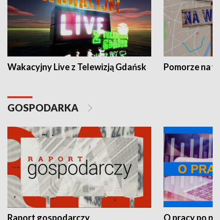
Wakacyjny Live z Telewizją Gdańsk
Pomorze na 
GOSPODARKA
Raport gospodarczy
O pracy po pr