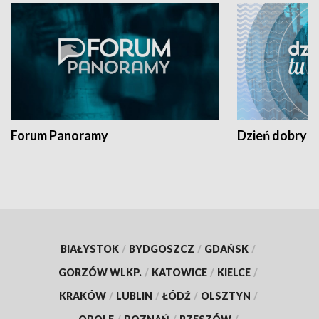
Forum Panoramy
Dzień dobry t
BIAŁYSTOK
/
BYDGOSZCZ
/
GDAŃSK
/
GORZÓW WLKP.
/
KATOWICE
/
KIELCE
/
KRAKÓW
/
LUBLIN
/
ŁÓDŹ
/
OLSZTYN
/