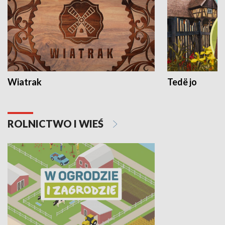
Wiatrak
Tedë jo
ROLNICTWO I WIEŚ