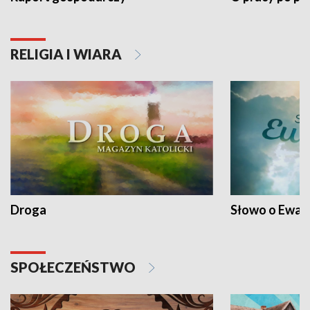
RELIGIA I WIARA
Droga
Słowo o Ewang
SPOŁECZEŃSTWO