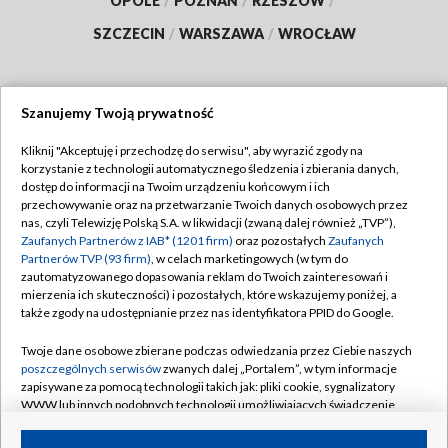
OPOLE
/
POZNAŃ
/
RZESZÓW
/
SZCZECIN
/
WARSZAWA
/
WROCŁAW
Szanujemy Twoją prywatność
Dołącz do nas:
Kliknij "Akceptuję i przechodzę do serwisu", aby wyrazić zgody na
korzystanie z technologii automatycznego śledzenia i zbierania danych,
TVP
dostęp do informacji na Twoim urządzeniu końcowym i ich
Abonament TVP
przechowywanie oraz na przetwarzanie Twoich danych osobowych przez
Regulamin TVP
nas, czyli Telewizję Polską S.A. w likwidacji (zwaną dalej również „TVP”),
Emisja w TVP
Zaufanych Partnerów z IAB* (1201 firm)
oraz pozostałych
Zaufanych
Polityka prywatności
Partnerów TVP (93 firm)
, w celach marketingowych (w tym do
Centrum informacji TVP
Moje zgody
zautomatyzowanego dopasowania reklam do Twoich zainteresowań i
mierzenia ich skuteczności) i pozostałych, które wskazujemy poniżej, a
Naziemna Telewizja Cyfrowa
Pomoc
także zgody na udostępnianie przez nas identyfikatora PPID do Google.
Sklep TVP
Biuro reklamy
Twoje dane osobowe zbierane podczas odwiedzania przez Ciebie naszych
Rada Programowa
poszczególnych serwisów
zwanych dalej „Portalem”, w tym informacje
Kontakt
zapisywane za pomocą technologii takich jak: pliki cookie, sygnalizatory
System NOS
WWW lub innych podobnych technologii umożliwiających świadczenie
dopasowanych i bezpiecznych usług, personalizację treści oraz reklam,
Informacje o nadawcy
Kanały
udostępnianie funkcji mediów społecznościowych oraz analizowanie