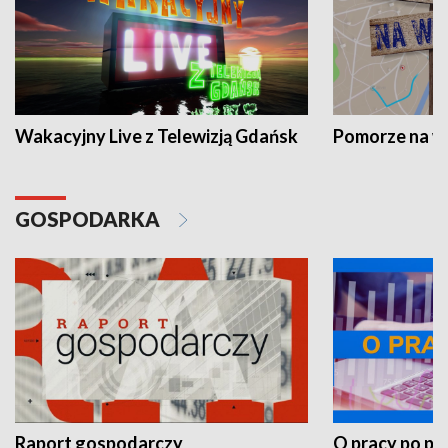
Wakacyjny Live z Telewizją Gdańsk
Pomorze na 
GOSPODARKA
Raport gospodarczy
O pracy po pr