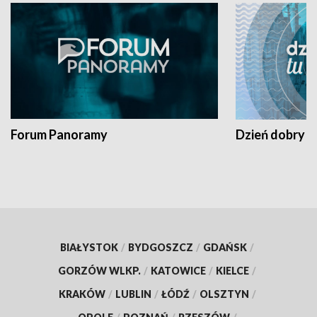
Forum Panoramy
Dzień dobry t
BIAŁYSTOK
/
BYDGOSZCZ
/
GDAŃSK
/
GORZÓW WLKP.
/
KATOWICE
/
KIELCE
/
KRAKÓW
/
LUBLIN
/
ŁÓDŹ
/
OLSZTYN
/