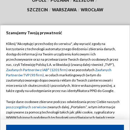
OPOLE
/
POZNAŃ
/
RZESZÓW
/
SZCZECIN
/
WARSZAWA
/
WROCŁAW
Szanujemy Twoją prywatność
Dołącz do nas:
Kliknij "Akceptuję i przechodzę do serwisu", aby wyrazić zgody na
korzystanie z technologii automatycznego śledzenia i zbierania danych,
TVP
dostęp do informacji na Twoim urządzeniu końcowym i ich
Abonament TVP
przechowywanie oraz na przetwarzanie Twoich danych osobowych przez
Regulamin TVP
nas, czyli Telewizję Polską S.A. w likwidacji (zwaną dalej również „TVP”),
Emisja w TVP
Zaufanych Partnerów z IAB* (1201 firm)
oraz pozostałych
Zaufanych
Polityka prywatności
Partnerów TVP (93 firm)
, w celach marketingowych (w tym do
Centrum informacji TVP
Moje zgody
zautomatyzowanego dopasowania reklam do Twoich zainteresowań i
mierzenia ich skuteczności) i pozostałych, które wskazujemy poniżej, a
Naziemna Telewizja Cyfrowa
Pomoc
także zgody na udostępnianie przez nas identyfikatora PPID do Google.
Sklep TVP
Biuro reklamy
Twoje dane osobowe zbierane podczas odwiedzania przez Ciebie naszych
Rada Programowa
poszczególnych serwisów
zwanych dalej „Portalem”, w tym informacje
Kontakt
zapisywane za pomocą technologii takich jak: pliki cookie, sygnalizatory
System NOS
WWW lub innych podobnych technologii umożliwiających świadczenie
dopasowanych i bezpiecznych usług, personalizację treści oraz reklam,
Informacje o nadawcy
Kanały
udostępnianie funkcji mediów społecznościowych oraz analizowanie