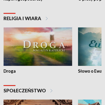
RELIGIA I WIARA
Droga
Słowo o Ewang
SPOŁECZEŃSTWO