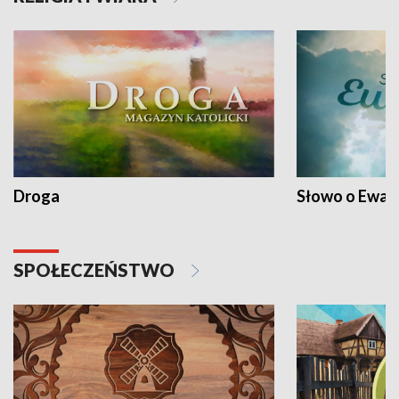
Droga
Słowo o Ewang
SPOŁECZEŃSTWO