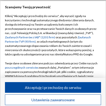
Szanujemy Twoją prywatność
Dołącz do nas:
Kliknij "Akceptuję i przechodzę do serwisu", aby wyrazić zgody na
korzystanie z technologii automatycznego śledzenia i zbierania danych,
TVP
dostęp do informacji na Twoim urządzeniu końcowym i ich
Abonament TVP
przechowywanie oraz na przetwarzanie Twoich danych osobowych przez
Regulamin TVP
nas, czyli Telewizję Polską S.A. w likwidacji (zwaną dalej również „TVP”),
Emisja w TVP
Zaufanych Partnerów z IAB* (1201 firm)
oraz pozostałych
Zaufanych
Polityka prywatności
Partnerów TVP (93 firm)
, w celach marketingowych (w tym do
Centrum informacji TVP
Moje zgody
zautomatyzowanego dopasowania reklam do Twoich zainteresowań i
mierzenia ich skuteczności) i pozostałych, które wskazujemy poniżej, a
Naziemna Telewizja Cyfrowa
Pomoc
także zgody na udostępnianie przez nas identyfikatora PPID do Google.
Sklep TVP
Biuro reklamy
Twoje dane osobowe zbierane podczas odwiedzania przez Ciebie naszych
Rada Programowa
poszczególnych serwisów
zwanych dalej „Portalem”, w tym informacje
Kontakt
zapisywane za pomocą technologii takich jak: pliki cookie, sygnalizatory
System NOS
WWW lub innych podobnych technologii umożliwiających świadczenie
dopasowanych i bezpiecznych usług, personalizację treści oraz reklam,
Informacje o nadawcy
Kanały
udostępnianie funkcji mediów społecznościowych oraz analizowanie
Akceptuję i przechodzę do serwisu
ruchu w Internecie.
Program dla prasy
©2026 Telewizja Polska S.A. w likwidacji
Biuro Reklamy
Twoje dane osobowe zbierane podczas odwiedzania przez Ciebie
Ustawienia zaawansowane
poszczególnych serwisów
na Portalu, takie jak adresy IP, identyfikatory
Ogłoszenie przetargowe