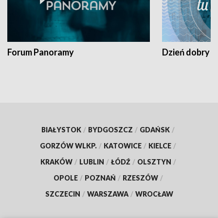
Forum Panoramy
Dzień dobry t
BIAŁYSTOK
/
BYDGOSZCZ
/
GDAŃSK
/
GORZÓW WLKP.
/
KATOWICE
/
KIELCE
/
KRAKÓW
/
LUBLIN
/
ŁÓDŹ
/
OLSZTYN
/
OPOLE
/
POZNAŃ
/
RZESZÓW
/
SZCZECIN
/
WARSZAWA
/
WROCŁAW