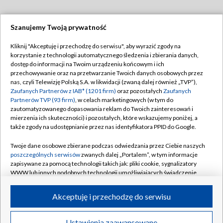
Szanujemy Twoją prywatność
Dołącz do nas:
Kliknij "Akceptuję i przechodzę do serwisu", aby wyrazić zgody na
korzystanie z technologii automatycznego śledzenia i zbierania danych,
TVP
dostęp do informacji na Twoim urządzeniu końcowym i ich
Abonament TVP
przechowywanie oraz na przetwarzanie Twoich danych osobowych przez
Regulamin TVP
nas, czyli Telewizję Polską S.A. w likwidacji (zwaną dalej również „TVP”),
Emisja w TVP
Zaufanych Partnerów z IAB* (1201 firm)
oraz pozostałych
Zaufanych
Polityka prywatności
Partnerów TVP (93 firm)
, w celach marketingowych (w tym do
Centrum informacji TVP
Moje zgody
zautomatyzowanego dopasowania reklam do Twoich zainteresowań i
mierzenia ich skuteczności) i pozostałych, które wskazujemy poniżej, a
Naziemna Telewizja Cyfrowa
Pomoc
także zgody na udostępnianie przez nas identyfikatora PPID do Google.
Sklep TVP
Biuro reklamy
Twoje dane osobowe zbierane podczas odwiedzania przez Ciebie naszych
Rada Programowa
poszczególnych serwisów
zwanych dalej „Portalem”, w tym informacje
Kontakt
zapisywane za pomocą technologii takich jak: pliki cookie, sygnalizatory
System NOS
WWW lub innych podobnych technologii umożliwiających świadczenie
dopasowanych i bezpiecznych usług, personalizację treści oraz reklam,
Informacje o nadawcy
Kanały
udostępnianie funkcji mediów społecznościowych oraz analizowanie
Akceptuję i przechodzę do serwisu
ruchu w Internecie.
Program dla prasy
©2026 Telewizja Polska S.A. w likwidacji
Biuro Reklamy
Twoje dane osobowe zbierane podczas odwiedzania przez Ciebie
Ustawienia zaawansowane