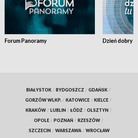
Forum Panoramy
Dzień dobry t
BIAŁYSTOK
/
BYDGOSZCZ
/
GDAŃSK
/
GORZÓW WLKP.
/
KATOWICE
/
KIELCE
/
KRAKÓW
/
LUBLIN
/
ŁÓDŹ
/
OLSZTYN
/
OPOLE
/
POZNAŃ
/
RZESZÓW
/
SZCZECIN
/
WARSZAWA
/
WROCŁAW