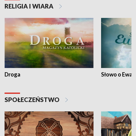
RELIGIA I WIARA
Droga
Słowo o Ewang
SPOŁECZEŃSTWO